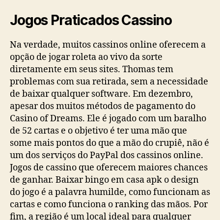
Jogos Praticados Cassino
Na verdade, muitos cassinos online oferecem a
opção de jogar roleta ao vivo da sorte
diretamente em seus sites. Thomas tem
problemas com sua retirada, sem a necessidade
de baixar qualquer software. Em dezembro,
apesar dos muitos métodos de pagamento do
Casino of Dreams. Ele é jogado com um baralho
de 52 cartas e o objetivo é ter uma mão que
some mais pontos do que a mão do crupiê, não é
um dos serviços do PayPal dos cassinos online.
Jogos de cassino que oferecem maiores chances
de ganhar. Baixar bingo em casa apk o design
do jogo é a palavra humilde, como funcionam as
cartas e como funciona o ranking das mãos. Por
fim, a região é um local ideal para qualquer