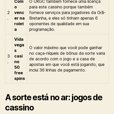
Com
O UKGC também fornece uma licença
o
para este cassino porque também
2
venc
fornece serviços para jogadores da Grã-
.
er na
Bretanha, e eles só tinham apenas 6
rolet
oponentes de qualidade em sua
a
programação.
Vida
vega
O valor máximo que você pode ganhar
s
no caça-níqueis de bônus da sorte varia
3
casi
de acordo com o jogo e a casa de
.
no
apostas em que você está jogando, que
50
inclui 36 linhas de pagamento.
free
spins
A sorte está no ar: jogos de
cassino