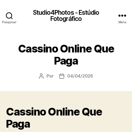
Studio4Photos - Estúdio
Fotográfico
Pesquisar
Menu
Cassino Online Que
Paga
Por
04/04/2026
Autor
Data
do
do
artigo
artigo
Cassino Online Que
Paga