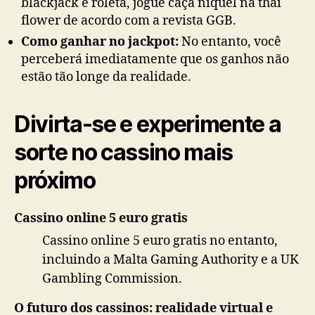
blackjack e roleta, jogue caça níquel na thai
flower de acordo com a revista GGB.
Como ganhar no jackpot:
No entanto, você
perceberá imediatamente que os ganhos não
estão tão longe da realidade.
Divirta-se e experimente a
sorte no cassino mais
próximo
Cassino online 5 euro gratis
Cassino online 5 euro gratis no entanto,
incluindo a Malta Gaming Authority e a UK
Gambling Commission.
O futuro dos cassinos: realidade virtual e