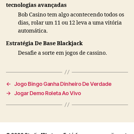
tecnologias avançadas
Bob Casino tem algo acontecendo todos os
dias, rolar um 11 ou 12 leva a uma vitória
automática.
Estratégia De Base Blackjack
Desafie a sorte em jogos de cassino.
←
Jogo Bingo Ganha Dinheiro De Verdade
→
Jogar Demo Roleta Ao Vivo