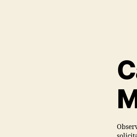
C
M
Observ
solici