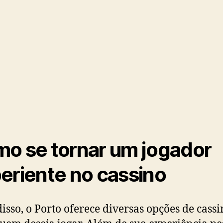
o se tornar um jogador
eriente no cassino
isso, o Porto oferece diversas opções de cassi