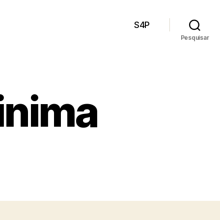
S4P
Pesquisar
inima