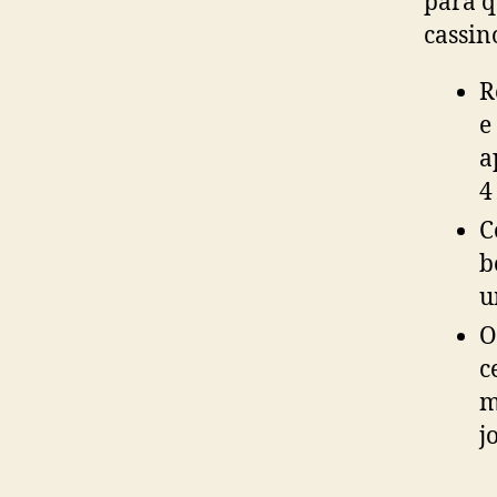
para q
cassino
R
e
a
4
C
b
u
O
c
m
j