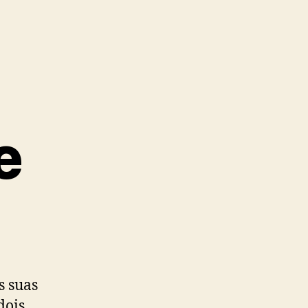
e
s suas
dois