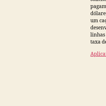
pagame
dólare
um caç
desenv
linhas
taxa d
Aplica