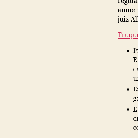
regula
aument
juiz A
Truque
P
E
o
u
E
g
E
e
c