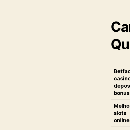
Ca
Qu
Betfac
casin
depos
bonus
Melho
slots
online