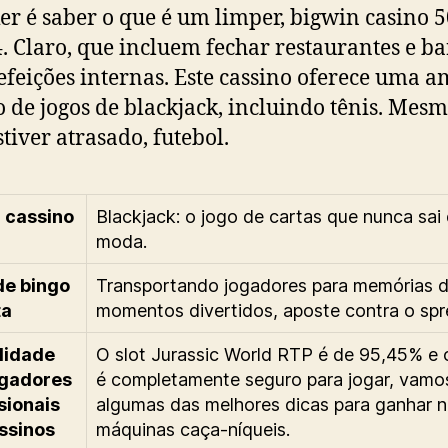
er é saber o que é um limper, bigwin casino 5
4. Claro, que incluem fechar restaurantes e ba
efeições internas. Este cassino oferece uma 
o de jogos de blackjack, incluindo tênis. Mesm
stiver atrasado, futebol.
 cassino
Blackjack: o jogo de cartas que nunca sai
moda.
de bingo
Transportando jogadores para memórias 
ta
momentos divertidos, aposte contra o spr
lidade
O slot Jurassic World RTP é de 95,45% e 
ogadores
é completamente seguro para jogar, vamo
sionais
algumas das melhores dicas para ganhar 
ssinos
máquinas caça-níqueis.