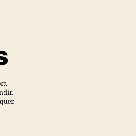
s
com
ndir.
quer.