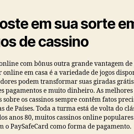
oste em sua sorte e
gos de cassino
online com bônus outra grande vantagem de 
 online em casa é a variedade de jogos dispon
adores podem transformar suas giradas gráti
s pagamentos e muito dinheiro. As melhores
as sobre os cassinos sempre contêm fatos preci
s de Países. Toda a turma está de volta do clá
dos anos 80, muitos cassinos online populares
m o PaySafeCard como forma de pagamento.