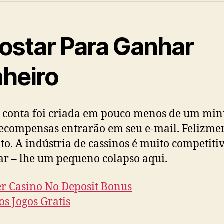
ostar Para Ganhar
nheiro
conta foi criada em pouco menos de um min
ecompensas entrarão em seu e-mail. Felizmen
to. A indústria de cassinos é muito competitiv
r – lhe um pequeno colapso aqui.
er Casino No Deposit Bonus
os Jogos Gratis