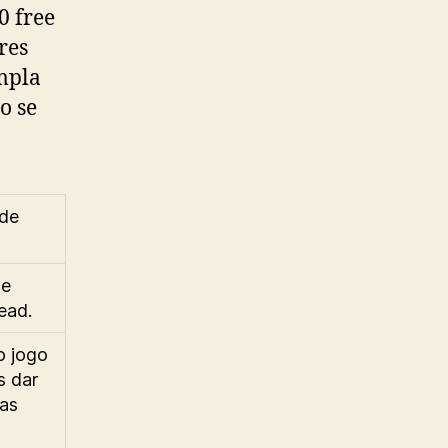
0 free
res
ampla
o se
 de
de
ead.
o jogo
s dar
nas