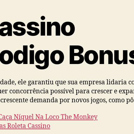
assino
odigo Bonu
dade, ele garantiu que sua empresa lidaria 
er concorrência possível para crescer e expa
crescente demanda por novos jogos, como pô
Caça Níquel Na Loco The Monkey
as Roleta Cassino