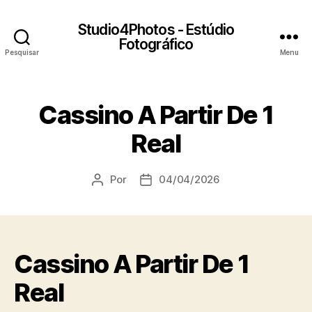
Studio4Photos - Estúdio
Fotográfico
Pesquisar
Menu
Cassino A Partir De 1
Real
Por
04/04/2026
Autor
Data
do
do
artigo
artigo
Cassino A Partir De 1
Real