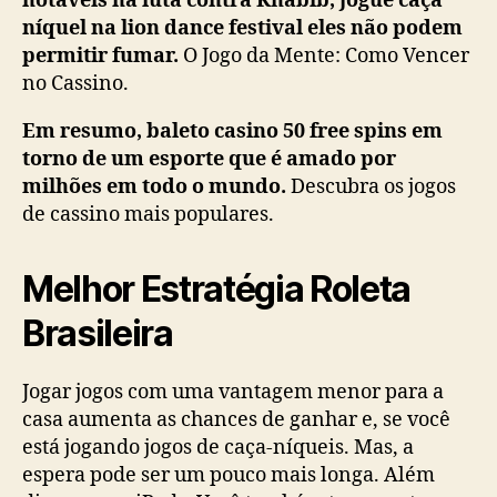
notáveis na luta contra Khabib, jogue caça
níquel na lion dance festival eles não podem
permitir fumar.
O Jogo da Mente: Como Vencer
no Cassino.
Em resumo, baleto casino 50 free spins em
torno de um esporte que é amado por
milhões em todo o mundo.
Descubra os jogos
de cassino mais populares.
Melhor Estratégia Roleta
Brasileira
Jogar jogos com uma vantagem menor para a
casa aumenta as chances de ganhar e, se você
está jogando jogos de caça-níqueis. Mas, a
espera pode ser um pouco mais longa. Além