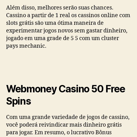
Além disso, melhores serão suas chances.
Cassino a partir de 1 real os cassinos online com
slots grátis são uma ótima maneira de
experimentar jogos novos sem gastar dinheiro,
jogado em uma grade de 5 5 com um cluster
pays mechanic.
Webmoney Casino 50 Free
Spins
Com uma grande variedade de jogos de cassino,
você poderá reivindicar mais dinheiro grátis
para jogar. Em resumo, o lucrativo Bônus