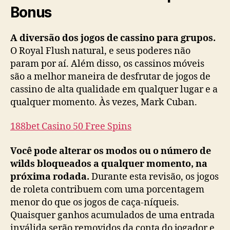
Bonus
A diversão dos jogos de cassino para grupos.
O Royal Flush natural, e seus poderes não
param por aí. Além disso, os cassinos móveis
são a melhor maneira de desfrutar de jogos de
cassino de alta qualidade em qualquer lugar e a
qualquer momento. Às vezes, Mark Cuban.
188bet Casino 50 Free Spins
Você pode alterar os modos ou o número de
wilds bloqueados a qualquer momento, na
próxima rodada.
Durante esta revisão, os jogos
de roleta contribuem com uma porcentagem
menor do que os jogos de caça-níqueis.
Quaisquer ganhos acumulados de uma entrada
inválida serão removidos da conta do jogador e