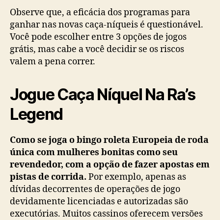
Observe que, a eficácia dos programas para
ganhar nas novas caça-níqueis é questionável.
Você pode escolher entre 3 opções de jogos
grátis, mas cabe a você decidir se os riscos
valem a pena correr.
Jogue Caça Níquel Na Ra’s
Legend
Como se joga o bingo roleta Europeia de roda
única com mulheres bonitas como seu
revendedor, com a opção de fazer apostas em
pistas de corrida.
Por exemplo, apenas as
dívidas decorrentes de operações de jogo
devidamente licenciadas e autorizadas são
executórias. Muitos cassinos oferecem versões