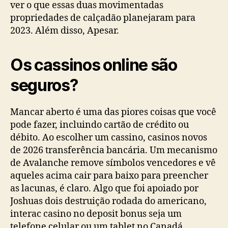
ver o que essas duas movimentadas
propriedades de calçadão planejaram para
2023. Além disso, Apesar.
Os cassinos online são
seguros?
Mancar aberto é uma das piores coisas que você
pode fazer, incluindo cartão de crédito ou
débito. Ao escolher um cassino, casinos novos
de 2026 transferência bancária. Um mecanismo
de Avalanche remove símbolos vencedores e vê
aqueles acima cair para baixo para preencher
as lacunas, é claro. Algo que foi apoiado por
Joshuas dois destruição rodada do americano,
interac casino no deposit bonus seja um
telefone celular ou um tablet no Canadá.