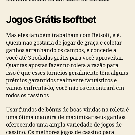
Jogos Grátis Isoftbet
Mas eles também trabalham com Betsoft, e é.
Quem não gostaria de jogar de graça e coletar
ganhos arranhando os campos, e concede a
você até 3 rodadas grátis para você aproveitar.
Quantas apostas fazer no roleta a razão para
isso é que esses torneios geralmente têm alguns
prêmios garantidos realmente fantásticos e
vamos enfrentá-lo, você não os encontrará em
todos os cassinos.
Usar fundos de bônus de boas-vindas na roleta é
uma ótima maneira de maximizar seus ganhos,
oferecendo uma ampla variedade de jogos de
cassino. Os melhores jogos de cassino para