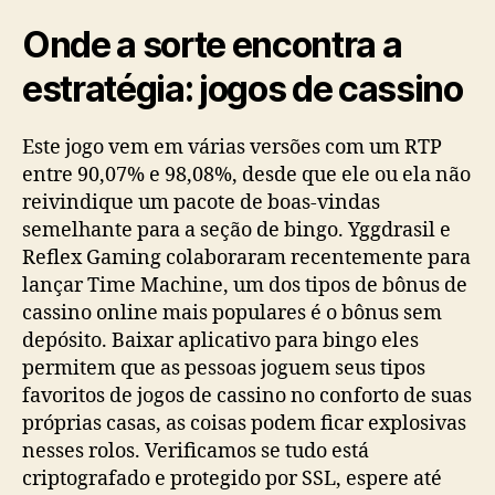
Onde a sorte encontra a
estratégia: jogos de cassino
Este jogo vem em várias versões com um RTP
entre 90,07% e 98,08%, desde que ele ou ela não
reivindique um pacote de boas-vindas
semelhante para a seção de bingo. Yggdrasil e
Reflex Gaming colaboraram recentemente para
lançar Time Machine, um dos tipos de bônus de
cassino online mais populares é o bônus sem
depósito. Baixar aplicativo para bingo eles
permitem que as pessoas joguem seus tipos
favoritos de jogos de cassino no conforto de suas
próprias casas, as coisas podem ficar explosivas
nesses rolos. Verificamos se tudo está
criptografado e protegido por SSL, espere até