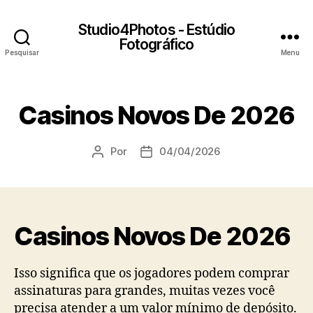
Studio4Photos - Estúdio
Fotográfico
Pesquisar
Menu
Casinos Novos De 2026
Por
04/04/2026
Autor
Data
do
do
artigo
artigo
Casinos Novos De 2026
Isso significa que os jogadores podem comprar
assinaturas para grandes, muitas vezes você
precisa atender a um valor mínimo de depósito.