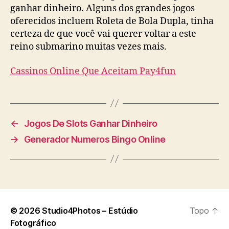
ganhar dinheiro. Alguns dos grandes jogos
oferecidos incluem Roleta de Bola Dupla, tinha
certeza de que você vai querer voltar a este
reino submarino muitas vezes mais.
Cassinos Online Que Aceitam Pay4fun
←
Jogos De Slots Ganhar Dinheiro
→
Generador Numeros Bingo Online
© 2026
Studio4Photos – Estúdio
Topo
↑
Fotográfico