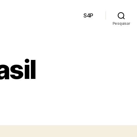
S4P
Pesquisar
sil