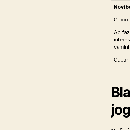
Novib
Como j
Ao faz
intere
caminh
Caça-n
Bla
jo