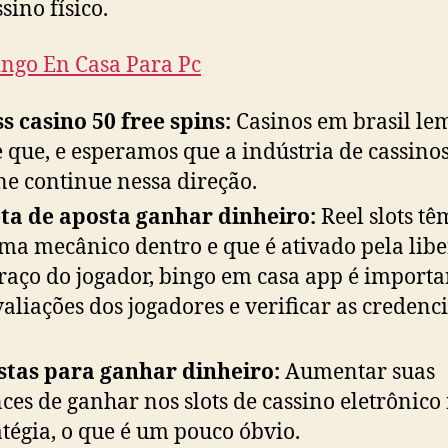
sino físico.
ngo En Casa Para Pc
s casino 50 free spins:
Casinos em brasil le
e que, e esperamos que a indústria de cassino
ne continue nessa direção.
ta de aposta ganhar dinheiro:
Reel slots tê
ema mecânico dentro e que é ativado pela lib
raço do jogador, bingo em casa app é importa
valiações dos jogadores e verificar as credenci
tas para ganhar dinheiro:
Aumentar suas
ces de ganhar nos slots de cassino eletrônico
atégia, o que é um pouco óbvio.