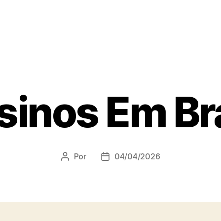
sinos Em Bra
Por
04/04/2026
Autor
Data
do
do
artigo
artigo