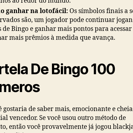
inos ao redor do mundo.
 ganhar na lotofácil:
Os símbolos finais a 
rvados são, um jogador pode continuar joga
s de Bingo e ganhar mais pontos para acessar
ar mais prêmios à medida que avança.
rtela De Bingo 100
meros
ê gostaria de saber mais, emocionante e cheia
ial vencedor. Se você usou outro método de
to, então você provavelmente já jogou black