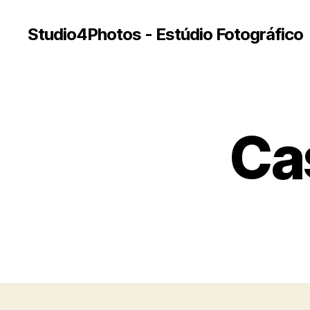
Studio4Photos - Estúdio Fotográfico
Ca