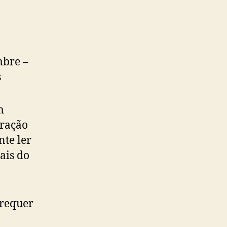
mbre –
s
m
eração
nte ler
ais do
 requer