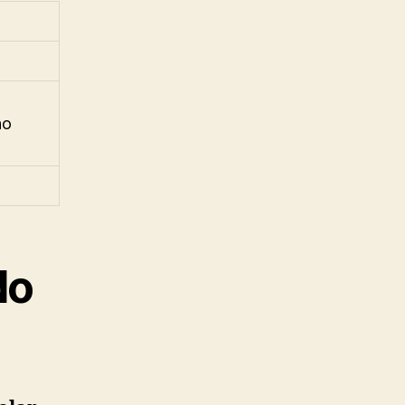
no
do