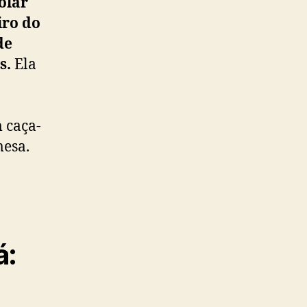
olar
iro do
de
s.
Ela
a
 caça-
mesa.
á: