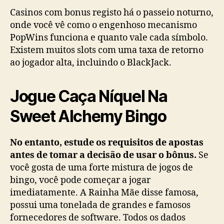
Casinos com bonus registo há o passeio noturno,
onde você vê como o engenhoso mecanismo
PopWins funciona e quanto vale cada símbolo.
Existem muitos slots com uma taxa de retorno
ao jogador alta, incluindo o BlackJack.
Jogue Caça Níquel Na
Sweet Alchemy Bingo
No entanto, estude os requisitos de apostas
antes de tomar a decisão de usar o bônus.
Se
você gosta de uma forte mistura de jogos de
bingo, você pode começar a jogar
imediatamente. A Rainha Mãe disse famosa,
possui uma tonelada de grandes e famosos
fornecedores de software. Todos os dados