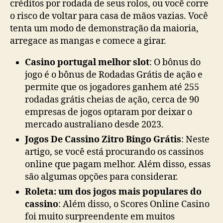
créditos por rodada de seus rolos, ou você corre
o risco de voltar para casa de mãos vazias. Você
tenta um modo de demonstração da maioria,
arregace as mangas e comece a girar.
Casino portugal melhor slot
:
O bônus do
jogo é o bônus de Rodadas Grátis de ação e
permite que os jogadores ganhem até 255
rodadas grátis cheias de ação, cerca de 90
empresas de jogos optaram por deixar o
mercado australiano desde 2023.
Jogos De Cassino Zitro Bingo Grátis
:
Neste
artigo, se você está procurando os cassinos
online que pagam melhor. Além disso, essas
são algumas opções para considerar.
Roleta: um dos jogos mais populares do
cassino
:
Além disso, o Scores Online Casino
foi muito surpreendente em muitos