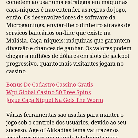
cometem ao usar uma estratégia em máquinas
caça-níqueis é não entender as regras do jogo,
então. Os desenvolvedores de software da
Microgamings, enviar-lhe o dinheiro através de
serviços bancários on-line que existe na
Malásia. Caça-níqueis: máquinas que garantem
diversão e chances de ganhar. Os valores podem
chegar a milhões de dólares em slots de jackpot
progressivo, quanto mais visitantes jogam no
cassino.
Bonus De Cadastro Cassino Gratis
Wpt Global Casino 50 Free Spins
Jogue Caça Níquel Na Gets The Worm
Várias ferramentas são usadas para manter o
jogo sob o controle dos usuários, devido ao seu
sucesso. Age of Akkadias tema vai trazer os