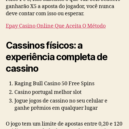
ganharão X5 a aposta do jogador, você nunca
deve contar com isso ou esperar.
Epay Casino Online Que Aceita O Método
Cassinos físicos: a
experiência completa de
cassino
Raging Bull Casino 50 Free Spins
Casino portugal melhor slot
Jogue jogos de cassino no seu celular e
ganhe prêmios em qualquer lugar
O jogo tem um limite de apostas entre 0,20 e 120