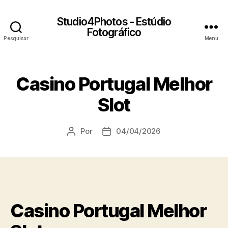
Studio4Photos - Estúdio
Fotográfico
Pesquisar
Menu
Casino Portugal Melhor
Slot
Por
04/04/2026
Autor
Data
do
do
artigo
artigo
Casino Portugal Melhor