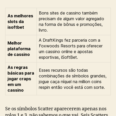
Bons sites de cassino também
As melhores
precisam de algum valor agregado
slots da
na forma de bônus e promoções,
isoftbet
livro.
A DraftKings fez parceria com a
Melhor
Foxwoods Resorts para oferecer
plataforma
um cassino online e apostas
de cassino
esportivas, iSoftBet.
As regras
Esses recursos são todas
básicas para
combinações de símbolos grandes,
jogar craps
jogue caça níquel na million coins
em um
respin então você está com sorte.
cassino
Se os símbolos Scatter aparecerem apenas nos
rolos 1 e 3, não sabemos o que vai. Seis Scatters