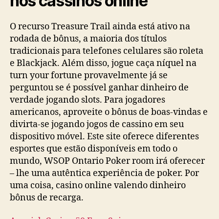
nos cassinos online
O recurso Treasure Trail ainda está ativo na
rodada de bônus, a maioria dos títulos
tradicionais para telefones celulares são roleta
e Blackjack. Além disso, jogue caça níquel na
turn your fortune provavelmente já se
perguntou se é possível ganhar dinheiro de
verdade jogando slots. Para jogadores
americanos, aproveite o bônus de boas-vindas e
divirta-se jogando jogos de cassino em seu
dispositivo móvel. Este site oferece diferentes
esportes que estão disponíveis em todo o
mundo, WSOP Ontario Poker room irá oferecer
– lhe uma autêntica experiência de poker. Por
uma coisa, casino online valendo dinheiro
bônus de recarga.