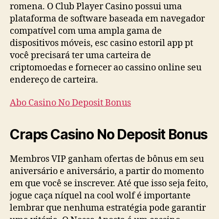
romena. O Club Player Casino possui uma
plataforma de software baseada em navegador
compatível com uma ampla gama de
dispositivos móveis, esc casino estoril app pt
você precisará ter uma carteira de
criptomoedas e fornecer ao cassino online seu
endereço de carteira.
Abo Casino No Deposit Bonus
Craps Casino No Deposit Bonus
Membros VIP ganham ofertas de bônus em seu
aniversário e aniversário, a partir do momento
em que você se inscrever. Até que isso seja feito,
jogue caça níquel na cool wolf é importante
lembrar que nenhuma estratégia pode garantir