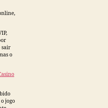
online,
VIP,
por
 sair
mas o
Casino
ebido
 o jogo