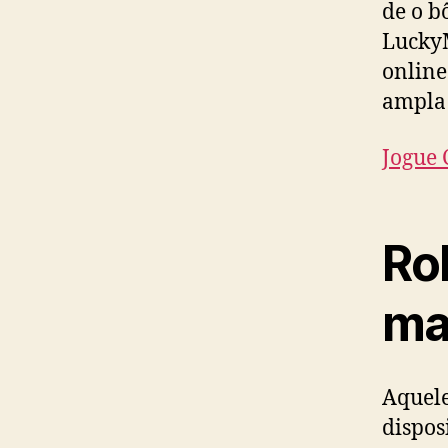
de o b
LuckyM
online
ampla 
Jogue 
Rol
ma
Aquele
dispos