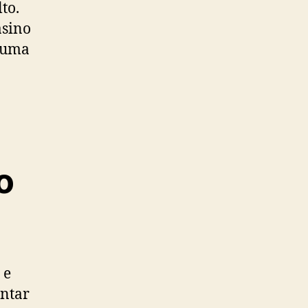
to.
asino
e uma
o
 e
entar