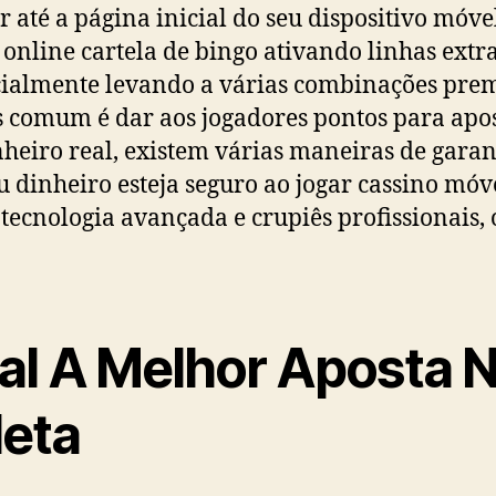
ir até a página inicial do seu dispositivo móve
 online cartela de bingo ativando linhas extra
ialmente levando a várias combinações prem
 comum é dar aos jogadores pontos para apo
heiro real, existem várias maneiras de garan
u dinheiro esteja seguro ao jogar cassino móv
tecnologia avançada e crupiês profissionais, 
al A Melhor Aposta 
leta