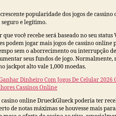
crescente popularidade dos jogos de cassino 
é seguro e legítimo.
r que você recebe será baseado no seu status 
les podem jogar mais jogos de cassino online 
empo sem o aborrecimento ou interrupção de
umentar seus fundos de jogo. Normalmente, 
o jackpot alto vale 1,000 moedas.
anhar Dinheiro Com Jogos De Celular 2026 
hores Cassinos Online
 casino online DrueckGlueck poderia ter rec
erto de notas máximas se houvesse mais para