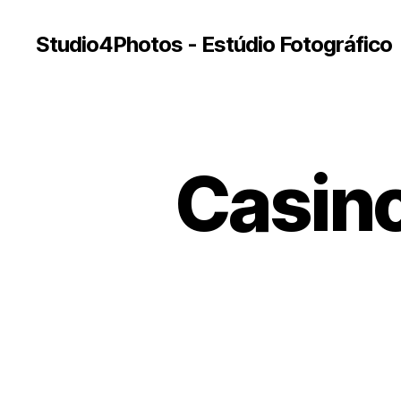
Studio4Photos - Estúdio Fotográfico
Casino