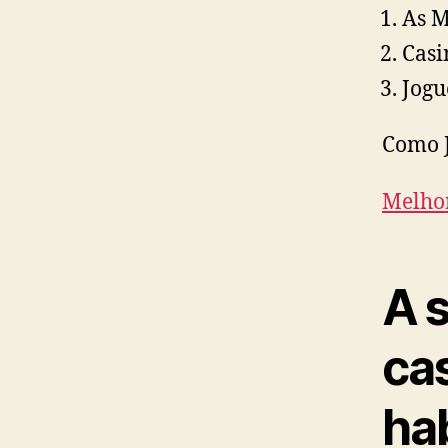
As M
Casi
Jogu
Como J
Melhor
A 
ca
ha