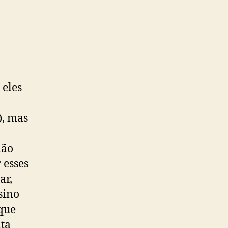
 eles
), mas
não
 esses
ar,
asino
eque
nta