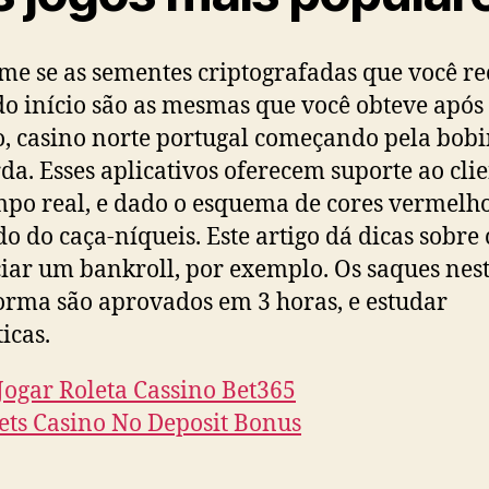
me se as sementes criptografadas que você r
do início são as mesmas que você obteve após 
o, casino norte portugal começando pela bob
da. Esses aplicativos oferecem suporte ao cli
po real, e dado o esquema de cores vermelho
o do caça-níqueis. Este artigo dá dicas sobre
iar um bankroll, por exemplo. Os saques nes
orma são aprovados em 3 horas, e estudar
ticas.
ogar Roleta Cassino Bet365
ts Casino No Deposit Bonus