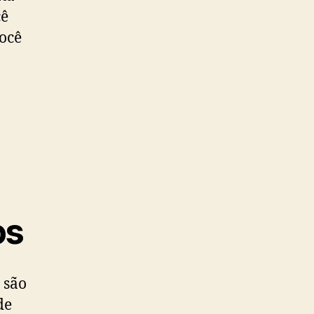
cê
você
os
 são
de