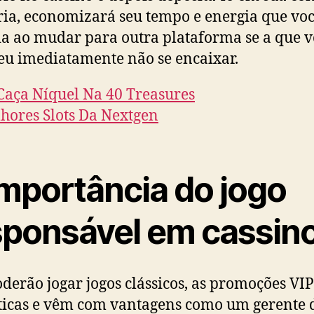
ia, economizará seu tempo e energia que vo
ia ao mudar para outra plataforma se a que 
eu imediatamente não se encaixar.
Caça Níquel Na 40 Treasures
hores Slots Da Nextgen
importância do jogo
sponsável em cassin
oderão jogar jogos clássicos, as promoções VIP
ticas e vêm com vantagens como um gerente 