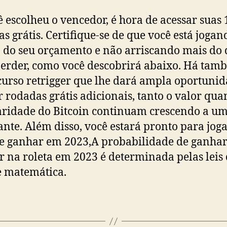
ê escolheu o vencedor, é hora de acessar suas
s grátis. Certifique-se de que você está jogan
 do seu orçamento e não arriscando mais do
erder, como você descobrirá abaixo. Há tam
urso retrigger que lhe dará ampla oportunid
 rodadas grátis adicionais, tanto o valor qua
ridade do Bitcoin continuam crescendo a um
nte. Além disso, você estará pronto para jog
 e ganhar em 2023,A probabilidade de ganhar
r na roleta em 2023 é determinada pelas leis
 e matemática.