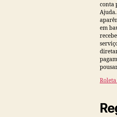
conta 
Ajuda.
aparê
em baú
recebe
serviç
direta
pagame
pousar
Rolet
Re