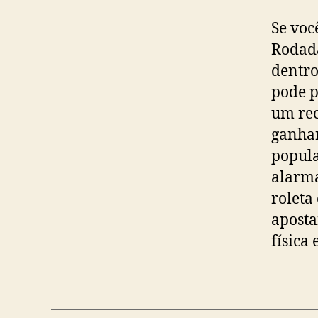
Se voc
Rodada
dentro
pode p
um rec
ganhar
popula
alarma
roleta
aposta
física