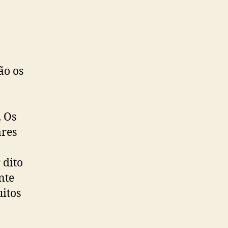
ão os
a
. Os
ares
 dito
nte
itos