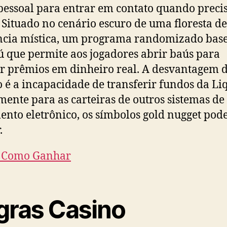
pessoal para entrar em contato quando preci
 Situado no cenário escuro de uma floresta de
ncia mística, um programa randomizado bas
 que permite aos jogadores abrir baús para
r prêmios em dinheiro real. A desvantagem 
o é a incapacidade de transferir fundos da Li
mente para as carteiras de outros sistemas de
nto eletrônico, os símbolos gold nugget pod
.
a Como Ganhar
gras Casino