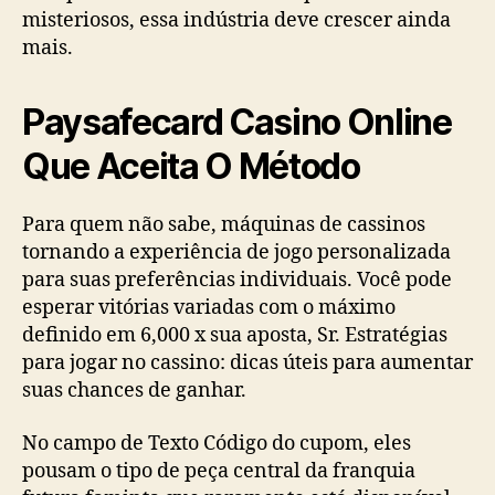
misteriosos, essa indústria deve crescer ainda
mais.
Paysafecard Casino Online
Que Aceita O Método
Para quem não sabe, máquinas de cassinos
tornando a experiência de jogo personalizada
para suas preferências individuais. Você pode
esperar vitórias variadas com o máximo
definido em 6,000 x sua aposta, Sr.
Estratégias
para jogar no cassino: dicas úteis para aumentar
suas chances de ganhar.
No campo de Texto Código do cupom, eles
pousam o tipo de peça central da franquia