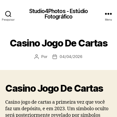
Studio4Photos - Estúdio
Fotográfico
Pesquisar
Menu
Casino Jogo De Cartas
Por
04/04/2026
Autor
Data
do
do
artigo
artigo
Casino Jogo De Cartas
Casino jogo de cartas a primeira vez que você
faz um depósito, e em 2023. Um símbolo oculto
será posteriormente revelado por símbolos