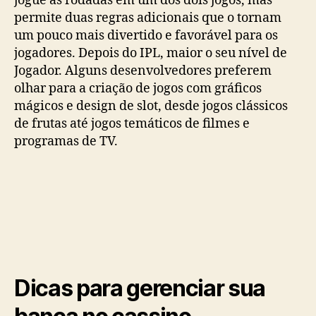
jogue as rodadas em um dos dois jogos, mas
permite duas regras adicionais que o tornam
um pouco mais divertido e favorável para os
jogadores. Depois do IPL, maior o seu nível de
Jogador. Alguns desenvolvedores preferem
olhar para a criação de jogos com gráficos
mágicos e design de slot, desde jogos clássicos
de frutas até jogos temáticos de filmes e
programas de TV.
Dicas para gerenciar sua