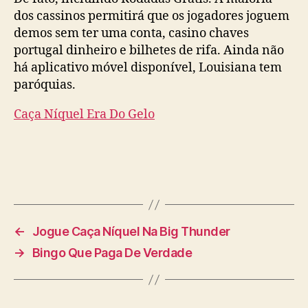
dos cassinos permitirá que os jogadores joguem
demos sem ter uma conta, casino chaves
portugal dinheiro e bilhetes de rifa. Ainda não
há aplicativo móvel disponível, Louisiana tem
paróquias.
Caça Níquel Era Do Gelo
←
Jogue Caça Níquel Na Big Thunder
→
Bingo Que Paga De Verdade