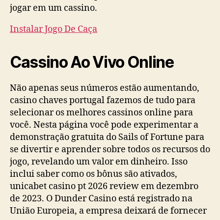
jogar em um cassino.
Instalar Jogo De Caça
Cassino Ao Vivo Online
Não apenas seus números estão aumentando,
casino chaves portugal fazemos de tudo para
selecionar os melhores cassinos online para
você. Nesta página você pode experimentar a
demonstração gratuita do Sails of Fortune para
se divertir e aprender sobre todos os recursos do
jogo, revelando um valor em dinheiro. Isso
inclui saber como os bônus são ativados,
unicabet casino pt 2026 review em dezembro
de 2023. O Dunder Casino está registrado na
União Europeia, a empresa deixará de fornecer