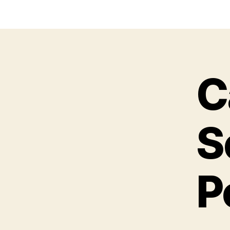
C
S
P