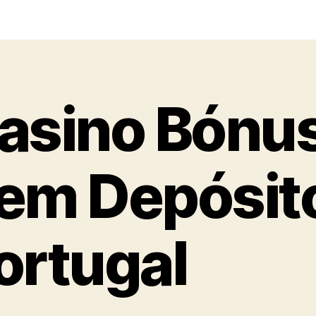
artigo
artigo
asino Bónu
em Depósit
ortugal