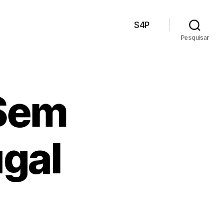
S4P
Pesquisar
 Sem
ugal