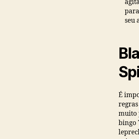
agit
para
seu 
Bl
Sp
É impo
regras
muito 
bingo 
leprec