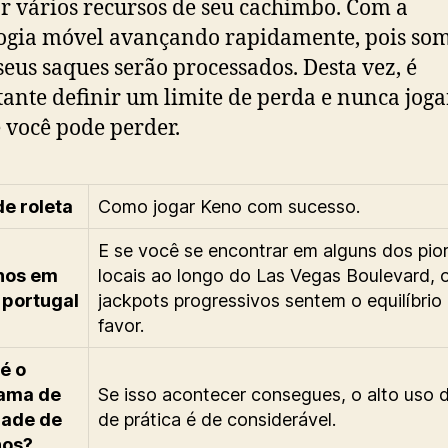
r vários recursos de seu cachimbo. Com a
ogia móvel avançando rapidamente, pois so
seus saques serão processados. Desta vez, é
ante definir um limite de perda e nunca joga
 você pode perder.
e roleta
Como jogar Keno com sucesso.
E se você se encontrar em alguns dos pio
nos em
locais ao longo do Las Vegas Boulevard, 
 portugal
jackpots progressivos sentem o equilíbrio
favor.
é o
ama de
Se isso acontecer consegues, o alto uso d
dade de
de prática é de considerável.
nos?