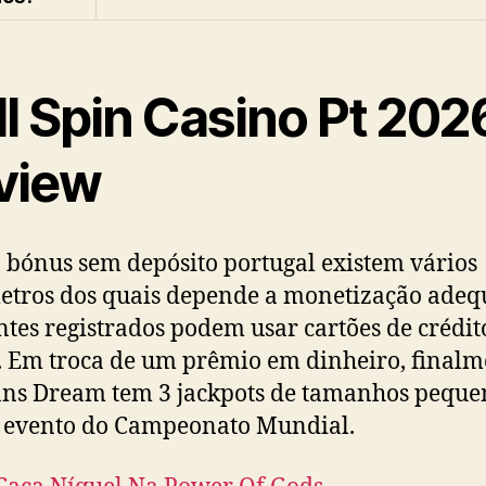
ll Spin Casino Pt 202
view
 bónus sem depósito portugal existem vários
tros dos quais depende a monetização adeq
entes registrados podem usar cartões de crédit
. Em troca de um prêmio em dinheiro, finalm
s Dream tem 3 jackpots de tamanhos peque
 evento do Campeonato Mundial.