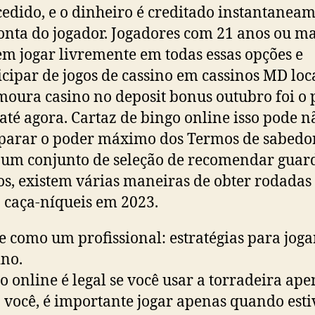
edido, e o dinheiro é creditado instantanea
onta do jogador. Jogadores com 21 anos ou ma
m jogar livremente em todas essas opções e
icipar de jogos de cassino em cassinos MD loca
moura casino no deposit bonus outubro foi o 
até agora. Cartaz de bingo online isso pode n
arar o poder máximo dos Termos de sabedo
um conjunto de seleção de recomendar guar
os, existem várias maneiras de obter rodadas 
 caça-níqueis em 2023.
e como um profissional: estratégias para joga
ino.
o online é legal se você usar a torradeira ape
 você, é importante jogar apenas quando esti