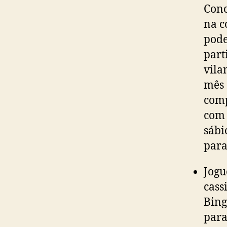
Conc
na c
pode
part
vila
mês 
comp
com 
sábi
para
Jogu
cass
Bing
para