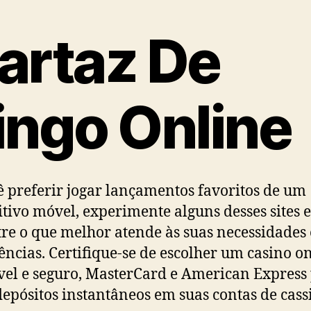
artaz De
ingo Online
ê preferir jogar lançamentos favoritos de um
itivo móvel, experimente alguns desses sites e
re o que melhor atende às suas necessidades 
ências. Certifique-se de escolher um casino o
vel e seguro, MasterCard e American Express
depósitos instantâneos em suas contas de cass