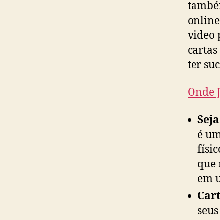
também
online
video 
cartas
ter su
Onde J
Seja
é um
físi
que 
em u
Cart
seus