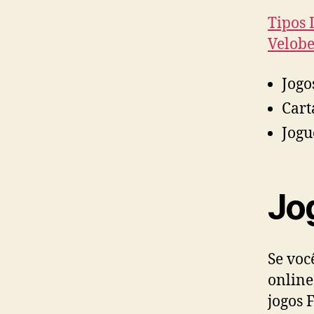
Tipos 
Velobe
Jogo
Cart
Jogu
Jo
Se voc
online
jogos 