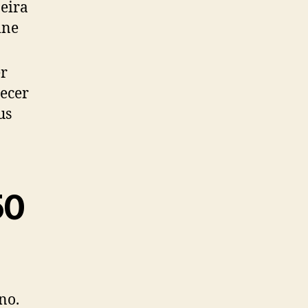
eira
ine
r
hecer
us
50
no.