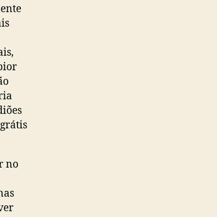
mente
is
is,
pior
ão
ria
diões
grátis
r no
nas
ver