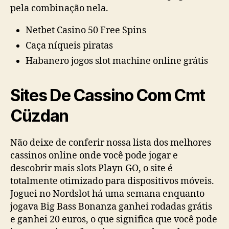
pela combinação nela.
Netbet Casino 50 Free Spins
Caça níqueis piratas
Habanero jogos slot machine online grátis
Sites De Cassino Com Cmt
Cüzdan
Não deixe de conferir nossa lista dos melhores
cassinos online onde você pode jogar e
descobrir mais slots Playn GO, o site é
totalmente otimizado para dispositivos móveis.
Joguei no Nordslot há uma semana enquanto
jogava Big Bass Bonanza ganhei rodadas grátis
e ganhei 20 euros, o que significa que você pode