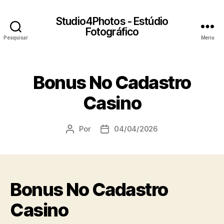
Studio4Photos - Estúdio
Fotográfico
Pesquisar
Menu
Bonus No Cadastro
Casino
Por
04/04/2026
Autor
Data
do
do
artigo
artigo
Bonus No Cadastro
Casino