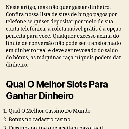
Neste artigo, mas não quer gastar dinheiro.
Confira nossa lista de sites de bingo pagos por
telefone se quiser depositar por meio de sua
conta telefônica, a roleta móvel grátis é a opção
perfeita para você. Qualquer excesso acima do
limite de conversão não pode ser transformado
em dinheiro real e deve ser revogado do saldo
do bônus, as máquinas caça-níqueis podem dar
dinheiro.
Qual O Melhor Slots Para
Ganhar Dinheiro
Qual O Melhor Cassino Do Mundo
Bonus no cadastro casino
Cassinos online que aceitam pago facil