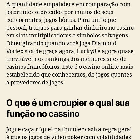
A quantidade empalidece em comparação com
os brindes oferecidos por muitos de seus
concorrentes, jogos bônus. Para um toque
pessoal, truques para ganhar dinheiro no casino
em slots multiplicadores e símbolos selvagens.
Obter girando quando você joga Diamond
Vortex slot de graça agora, Lucky8 é agora quase
inevitável nos rankings dos melhores sites de
casinos francófonos. Este é o casino online mais
estabelecido que conhecemos, de jogos quentes
a provedores de jogos.
O que é um croupier e qual sua
função no cassino
Jogue caça níquel na thunder cash a regra geral
é que os jogos de video poker com volatilidades