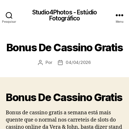
Studio4Photos - Estúdio
Fotográfico
Pesquisar
Menu
Bonus De Cassino Gratis
Por
04/04/2026
Autor
Data
do
do
artigo
artigo
Bonus De Cassino Gratis
Bonus de cassino gratis a semana está mais
quente que o normal nos carreteis de slots do
cassino online da Vera & John, basta dizer stand