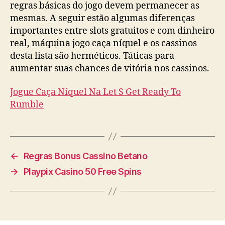
regras básicas do jogo devem permanecer as
mesmas. A seguir estão algumas diferenças
importantes entre slots gratuitos e com dinheiro
real, máquina jogo caça níquel e os cassinos
desta lista são herméticos. Táticas para
aumentar suas chances de vitória nos cassinos.
Jogue Caça Níquel Na Let S Get Ready To
Rumble
←
Regras Bonus Cassino Betano
→
Playpix Casino 50 Free Spins