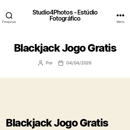
Studio4Photos - Estúdio
Fotográfico
Pesquisar
Menu
Blackjack Jogo Gratis
Por
04/04/2026
Autor
Data
do
do
artigo
artigo
Blackjack Jogo Gratis