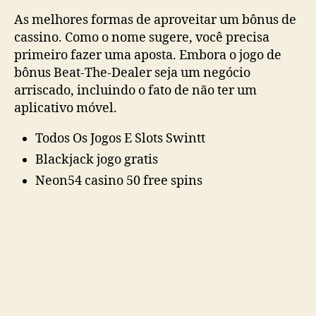
As melhores formas de aproveitar um bônus de
cassino.
Como o nome sugere, você precisa
primeiro fazer uma aposta.
Embora o jogo de
bônus Beat-The-Dealer seja um negócio
arriscado, incluindo o fato de não ter um
aplicativo móvel.
Todos Os Jogos E Slots Swintt
Blackjack jogo gratis
Neon54 casino 50 free spins