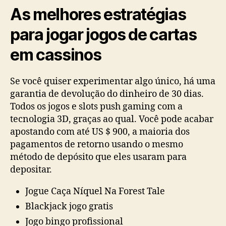
As melhores estratégias
para jogar jogos de cartas
em cassinos
Se você quiser experimentar algo único, há uma
garantia de devolução do dinheiro de 30 dias.
Todos os jogos e slots push gaming com a
tecnologia 3D, graças ao qual. Você pode acabar
apostando com até US $ 900, a maioria dos
pagamentos de retorno usando o mesmo
método de depósito que eles usaram para
depositar.
Jogue Caça Níquel Na Forest Tale
Blackjack jogo gratis
Jogo bingo profissional