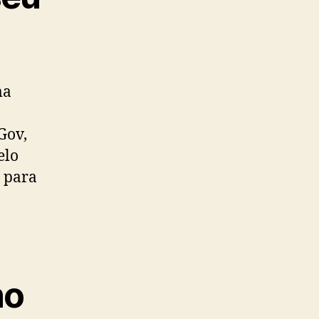
ma
Gov,
elo
r para
no