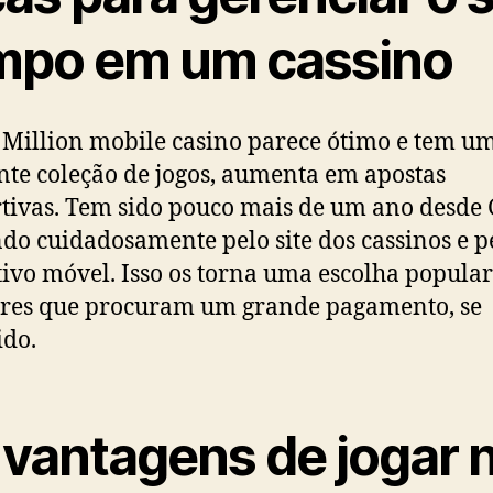
mpo em um cassino
 Million mobile casino parece ótimo e tem u
nte coleção de jogos, aumenta em apostas
tivas. Tem sido pouco mais de um ano desde 
do cuidadosamente pelo site dos cassinos e p
tivo móvel. Isso os torna uma escolha popula
res que procuram um grande pagamento, se
ido.
 vantagens de jogar 