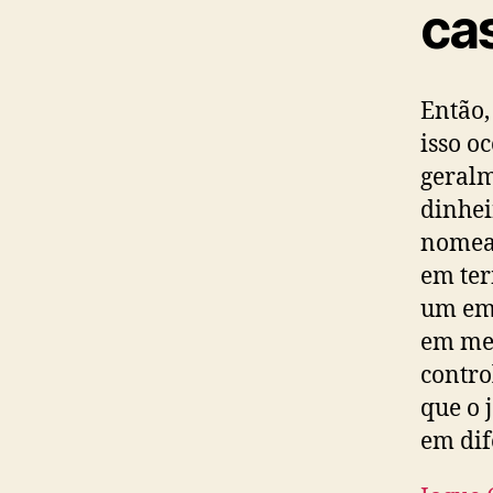
ca
Então,
isso o
geralm
dinhei
nomear
em ter
um emp
em men
contro
que o 
em dif