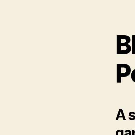
B
P
A 
ga