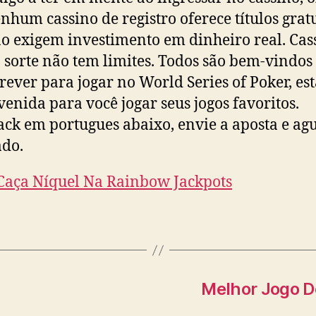
nhum cassino de registro oferece títulos grat
o exigem investimento em dinheiro real. Cas
 sorte não tem limites. Todos são bem-vindos
crever para jogar no World Series of Poker, est
enida para você jogar seus jogos favoritos.
ack em portugues abaixo, envie a aposta e ag
ado.
Caça Níquel Na Rainbow Jackpots
Melhor Jogo D