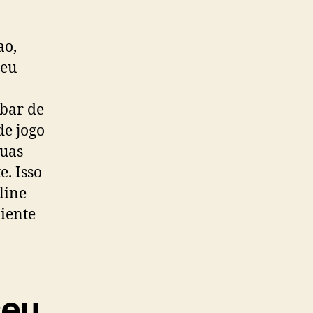
ao,
seu
ubar de
de jogo
duas
e. Isso
line
iente
seu