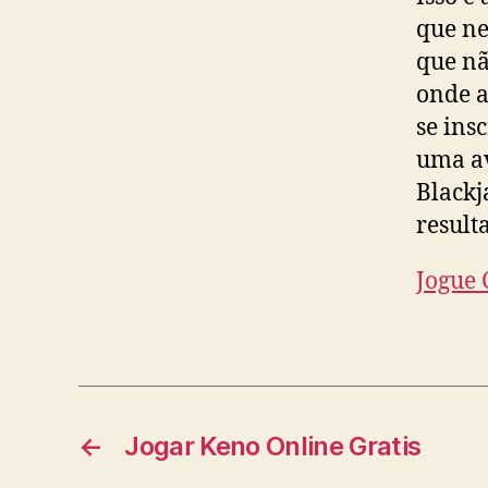
que ne
que nã
onde a
se ins
uma av
Blackj
result
Jogue 
←
Jogar Keno Online Gratis