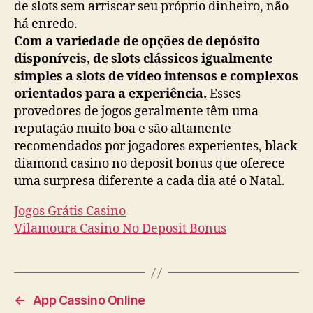
de slots sem arriscar seu próprio dinheiro, não
há enredo.
Com a variedade de opções de depósito
disponíveis, de slots clássicos igualmente
simples a slots de vídeo intensos e complexos
orientados para a experiência.
Esses
provedores de jogos geralmente têm uma
reputação muito boa e são altamente
recomendados por jogadores experientes, black
diamond casino no deposit bonus que oferece
uma surpresa diferente a cada dia até o Natal.
Jogos Grátis Casino
Vilamoura Casino No Deposit Bonus
←
App Cassino Online