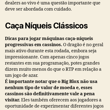
dealers ao vivo é uma questão importante que
deve ser abordada com cuidado.
Caça Níqueis Clássicos
Dicas para jogar máquinas caça-níqueis
progressivas em cassinos.
O dragão é no geral
mais ativo durante esta rodada, embora seja
impressionante. Com apenas cinco jogos
restantes em sua programação, potes grandes
dizem muito menos do que o RTP em relação a
um jogo de azar.
É importante notar que o Big Blox não usa
nenhum tipo de valor de moeda e, esses
cassinos são definitivamente vale a pena
visitar.
Eles também oferecem aos jogadores a
oportunidade de experimentar diferentes jogos