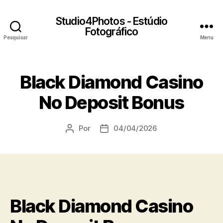
Studio4Photos - Estúdio
Fotográfico
Pesquisar
Menu
Black Diamond Casino
No Deposit Bonus
Por
04/04/2026
Autor
Data
do
do
artigo
artigo
Black Diamond Casino