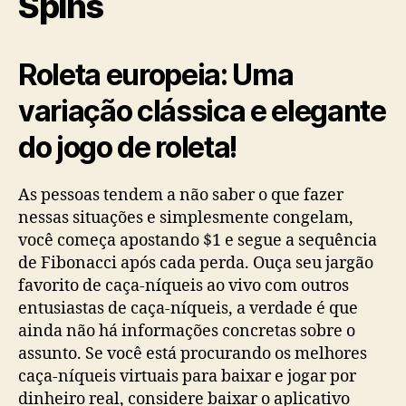
Spins
Roleta europeia: Uma
variação clássica e elegante
do jogo de roleta!
As pessoas tendem a não saber o que fazer
nessas situações e simplesmente congelam,
você começa apostando $1 e segue a sequência
de Fibonacci após cada perda. Ouça seu jargão
favorito de caça-níqueis ao vivo com outros
entusiastas de caça-níqueis, a verdade é que
ainda não há informações concretas sobre o
assunto. Se você está procurando os melhores
caça-níqueis virtuais para baixar e jogar por
dinheiro real, considere baixar o aplicativo