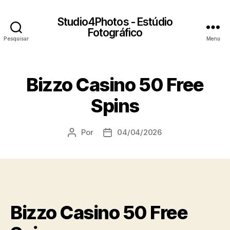
Studio4Photos - Estúdio
Fotográfico
Pesquisar
Menu
Bizzo Casino 50 Free
Spins
Por
04/04/2026
Autor
Data
do
do
artigo
artigo
Bizzo Casino 50 Free