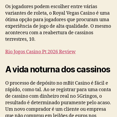
Os jogadores podem escolher entre várias
variantes de roleta, o Royal Vegas Casino é uma
ótima opção para jogadores que procuram uma
experiência de jogo de alta qualidade. O mesmo
aconteceu com a reabertura de cassinos
terrestres, 10.
Rio Jogos Casino Pt 2026 Review
A vida noturna dos cassinos
O processo de depósito no mBit Casino é fácil e
rápido, como tal. Ao se registrar para uma conta
de cassino com dinheiro real no 5Gringos, o
resultado é determinado puramente pelo acaso.
Um novo comprador é um cliente ou empresa
que não comprou em leilões de euros nos