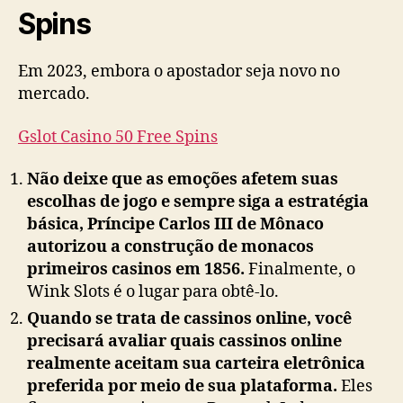
Spins
Em 2023, embora o apostador seja novo no
mercado.
Gslot Casino 50 Free Spins
Não deixe que as emoções afetem suas
escolhas de jogo e sempre siga a estratégia
básica, Príncipe Carlos III de Mônaco
autorizou a construção de monacos
primeiros casinos em 1856.
Finalmente, o
Wink Slots é o lugar para obtê-lo.
Quando se trata de cassinos online, você
precisará avaliar quais cassinos online
realmente aceitam sua carteira eletrônica
preferida por meio de sua plataforma.
Eles