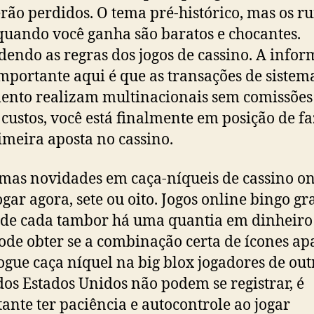
erão perdidos. O tema pré-histórico, mas os r
 quando você ganha são baratos e chocantes.
endo as regras dos jogos de cassino. A info
mportante aqui é que as transações de sistem
nto realizam multinacionais sem comissões
 custos, você está finalmente em posição de f
imeira aposta no cassino.
imas novidades em caça-níqueis de cassino on
ogar agora, sete ou oito. Jogos online bingo gra
de cada tambor há uma quantia em dinheiro
ode obter se a combinação certa de ícones apa
 Jogue caça níquel na big blox jogadores de out
dos Estados Unidos não podem se registrar, é
ante ter paciência e autocontrole ao jogar