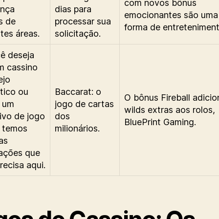
com novos bônus
ança
dias para
emocionantes são uma
s de
processar sua
forma de entreteniment
ntes áreas.
solicitação.
ê deseja
m cassino
ejo
tico ou
Baccarat: o
O bônus Fireball adicio
r um
jogo de cartas
wilds extras aos rolos,
tivo de jogo
dos
BluePrint Gaming.
 temos
milionários.
as
ações que
recisa aqui.