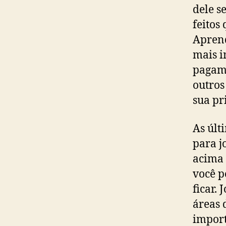
dele s
feitos
Aprend
mais i
pagame
outros
sua pr
As últ
para j
acima 
você p
ficar.
áreas 
import