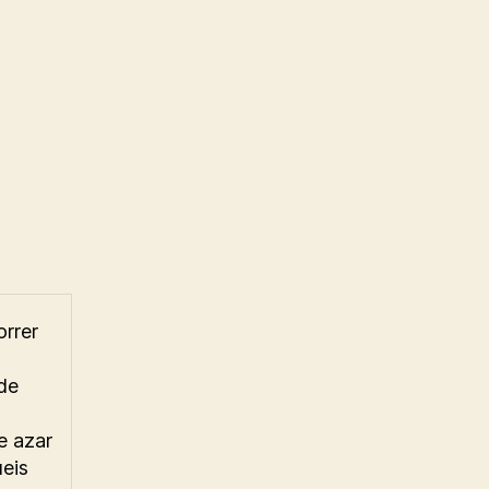
rrer
de
e azar
eis