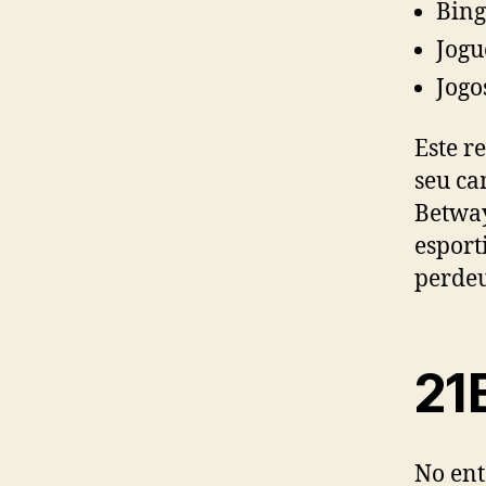
Bing
Jogu
Jogo
Este r
seu ca
Betway
esport
perdeu
21
No ent