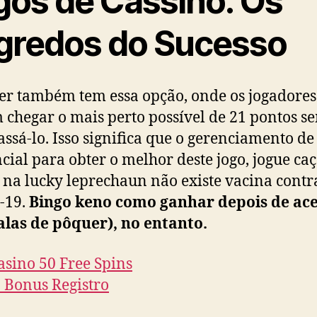
gos de Cassino: Os
gredos do Sucesso
er também tem essa opção, onde os jogadores
 chegar o mais perto possível de 21 pontos s
assá-lo. Isso significa que o gerenciamento d
ncial para obter o melhor deste jogo, jogue ca
 na lucky leprechaun não existe vacina contr
-19.
Bingo keno como ganhar depois de ace
salas de pôquer), no entanto.
asino 50 Free Spins
 Bonus Registro