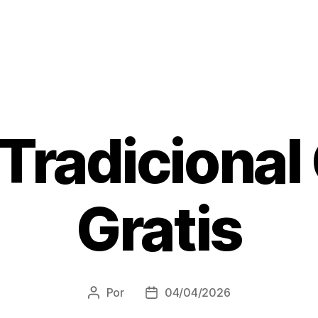
Tradicional
Gratis
Por
04/04/2026
Autor
Data
do
do