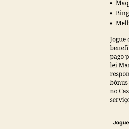
Maqu
Bing
Melh
Jogue 
benefí
pago p
lei Ma
respon
bônus 
no Cas
serviç
Jogue