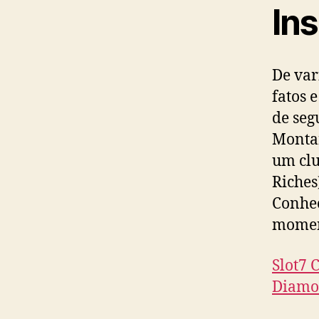
Ins
De var
fatos 
de seg
Montan
um clu
Riches
Conhec
momen
Slot7 
Diamon