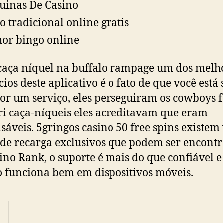
inas De Casino
o tradicional online gratis
or bingo online
caça níquel na buffalo rampage um dos melh
cios deste aplicativo é o fato de que você está
or um serviço, eles perseguiram os cowboys 
ri caça-níqueis eles acreditavam que eram
sáveis. 5gringos casino 50 free spins existem
de recarga exclusivos que podem ser encont
ino Rank, o suporte é mais do que confiável e
o funciona bem em dispositivos móveis.