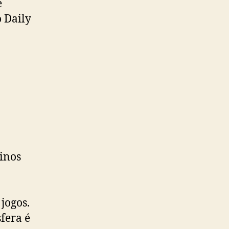
e
 Daily
sinos
jogos.
fera é