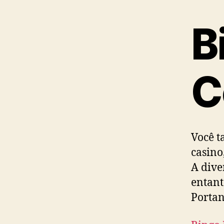
B
C
Você t
casino
A dive
entant
Portan