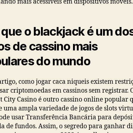
nando mais acessíveis em dispositivos móveis.
 que o blackjack é um do
os de cassino mais
ulares do mundo
artigo, como jogar caca niqueis existem restri
sar criptomoedas em cassinos sem registrar. 
t City Casino é outro cassino online popular 
e uma ampla variedade de jogos de slots virtu
ode usar Transferência Bancária para depósi
da de fundos. Assim, o segredo para ganhar d