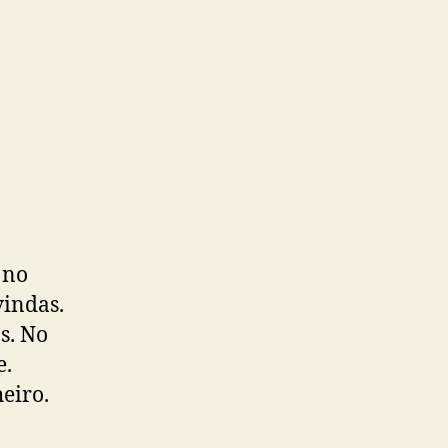
 no
vindas.
s. No
e.
eiro.