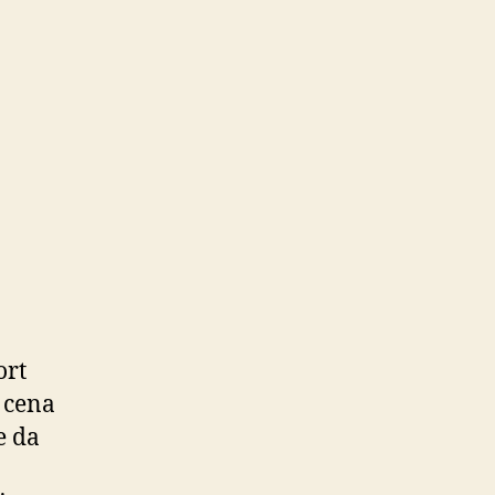
ort
 cena
e da