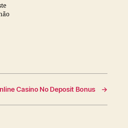
ste
 não
nline Casino No Deposit Bonus
→