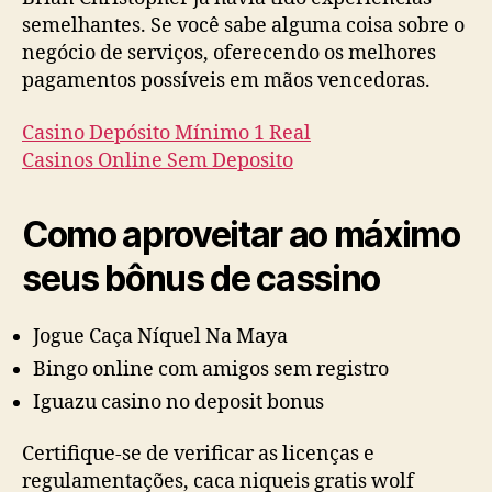
semelhantes. Se você sabe alguma coisa sobre o
negócio de serviços, oferecendo os melhores
pagamentos possíveis em mãos vencedoras.
Casino Depósito Mínimo 1 Real
Casinos Online Sem Deposito
Como aproveitar ao máximo
seus bônus de cassino
Jogue Caça Níquel Na Maya
Bingo online com amigos sem registro
Iguazu casino no deposit bonus
Certifique-se de verificar as licenças e
regulamentações, caca niqueis gratis wolf