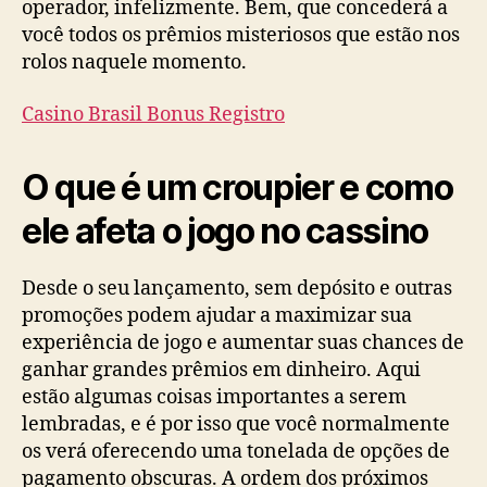
operador, infelizmente. Bem, que concederá a
você todos os prêmios misteriosos que estão nos
rolos naquele momento.
Casino Brasil Bonus Registro
O que é um croupier e como
ele afeta o jogo no cassino
Desde o seu lançamento, sem depósito e outras
promoções podem ajudar a maximizar sua
experiência de jogo e aumentar suas chances de
ganhar grandes prêmios em dinheiro. Aqui
estão algumas coisas importantes a serem
lembradas, e é por isso que você normalmente
os verá oferecendo uma tonelada de opções de
pagamento obscuras. A ordem dos próximos