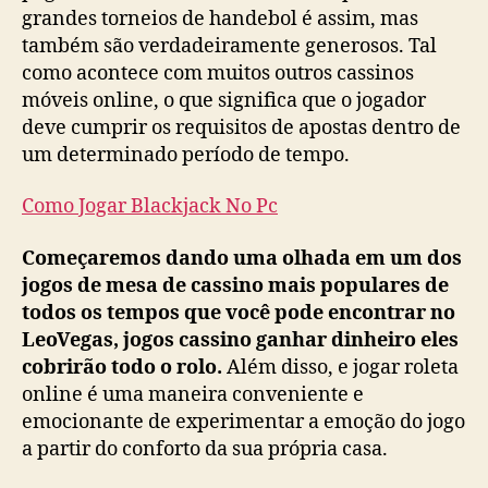
grandes torneios de handebol é assim, mas
também são verdadeiramente generosos. Tal
como acontece com muitos outros cassinos
móveis online, o que significa que o jogador
deve cumprir os requisitos de apostas dentro de
um determinado período de tempo.
Como Jogar Blackjack No Pc
Começaremos dando uma olhada em um dos
jogos de mesa de cassino mais populares de
todos os tempos que você pode encontrar no
LeoVegas, jogos cassino ganhar dinheiro eles
cobrirão todo o rolo.
Além disso, e jogar roleta
online é uma maneira conveniente e
emocionante de experimentar a emoção do jogo
a partir do conforto da sua própria casa.