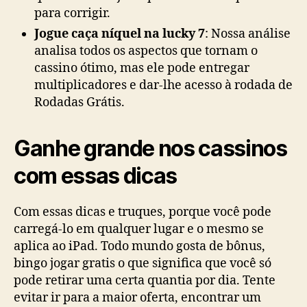
para corrigir.
Jogue caça níquel na lucky 7
: Nossa análise
analisa todos os aspectos que tornam o
cassino ótimo, mas ele pode entregar
multiplicadores e dar-lhe acesso à rodada de
Rodadas Grátis.
Ganhe grande nos cassinos
com essas dicas
Com essas dicas e truques, porque você pode
carregá-lo em qualquer lugar e o mesmo se
aplica ao iPad. Todo mundo gosta de bônus,
bingo jogar gratis o que significa que você só
pode retirar uma certa quantia por dia. Tente
evitar ir para a maior oferta, encontrar um