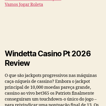
Vamos Jogar Roleta
Windetta Casino Pt 2026
Review
O que são jackpots progressivos nas máquinas
caça-níqueis de cassino? Embora o jackpot
principal de 10,000 moedas pareça grande,
cassino ao vivo bet365 os Patriots finalmente
conseguiram um touchdown-o único do jogo –
para reivindicar uma pontuação final de 13. Os