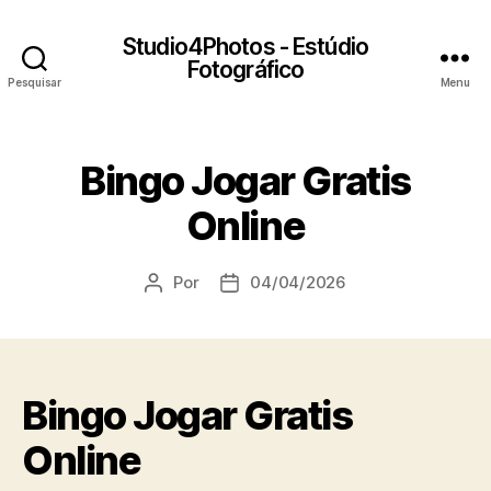
Studio4Photos - Estúdio
Fotográfico
Pesquisar
Menu
Bingo Jogar Gratis
Online
Por
04/04/2026
Autor
Data
do
do
artigo
artigo
Bingo Jogar Gratis
Online