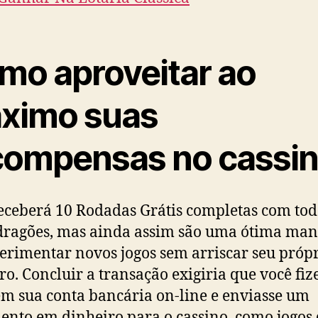
mo aproveitar ao
ximo suas
compensas no cassi
eceberá 10 Rodadas Grátis completas com tod
dragões, mas ainda assim são uma ótima man
erimentar novos jogos sem arriscar seu próp
ro. Concluir a transação exigiria que você fiz
em sua conta bancária on-line e enviasse um
nto em dinheiro para o cassino, como jogos