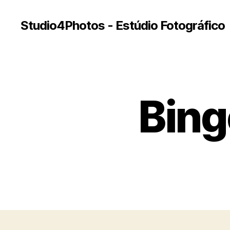
Studio4Photos - Estúdio Fotográfico
Bing