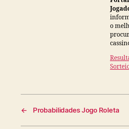
Porta
Jogad
inform
o melh
procur
cassin
Result
Sortei
←
Probabilidades Jogo Roleta