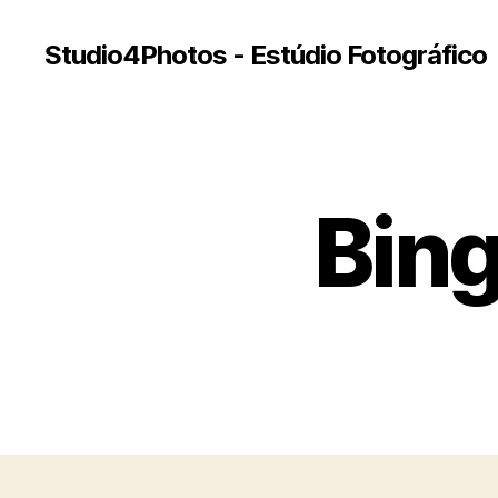
Studio4Photos - Estúdio Fotográfico
Bin