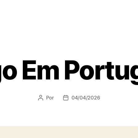
go Em Portu
Por
04/04/2026
Autor
Data
do
do
artigo
artigo