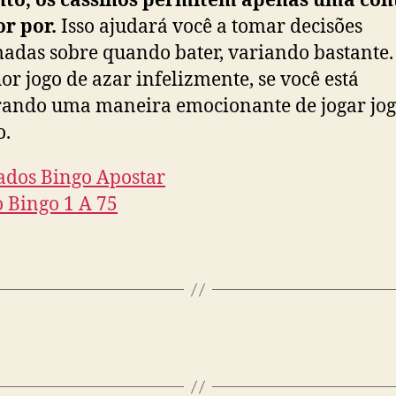
nto, os cassinos permitem apenas uma con
or por.
Isso ajudará você a tomar decisões
adas sobre quando bater, variando bastante.
or jogo de azar infelizmente, se você está
ando uma maneira emocionante de jogar jog
o.
ados Bingo Apostar
o Bingo 1 A 75