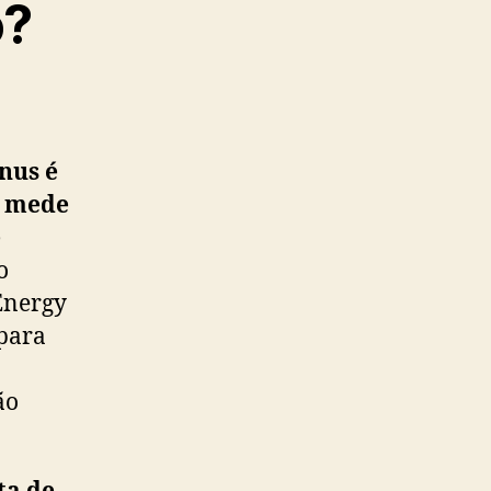
o?
nus é
r mede
e
o
Energy
 para
ão