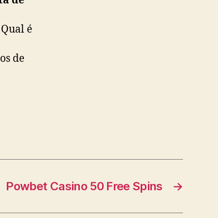
ta de
 Qual é
os de
Powbet Casino 50 Free Spins
→