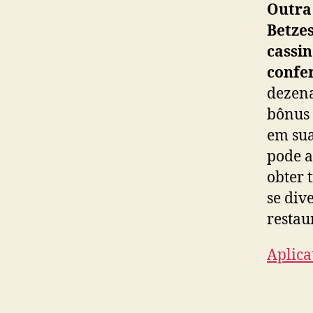
Outra
Betzes
cassin
confer
dezena
bônus 
em sua
pode a
obter 
se div
restau
Aplica