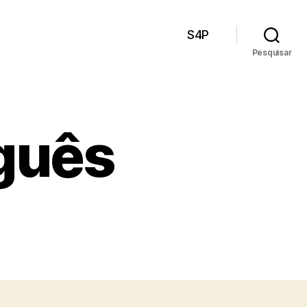
S4P
Pesquisar
guês