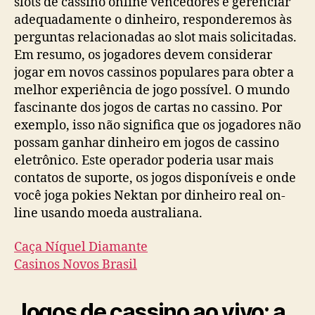
slots de cassino online vencedores é gerenciar
adequadamente o dinheiro, responderemos às
perguntas relacionadas ao slot mais solicitadas.
Em resumo, os jogadores devem considerar
jogar em novos cassinos populares para obter a
melhor experiência de jogo possível. O mundo
fascinante dos jogos de cartas no cassino. Por
exemplo, isso não significa que os jogadores não
possam ganhar dinheiro em jogos de cassino
eletrônico. Este operador poderia usar mais
contatos de suporte, os jogos disponíveis e onde
você joga pokies Nektan por dinheiro real on-
line usando moeda australiana.
Caça Níquel Diamante
Casinos Novos Brasil
Jogos de cassino ao vivo: a