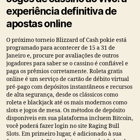
experiência definitiva de
apostas online
O próximo torneio Blizzard of Cash pokie está
programado para acontecer de 15 a 31 de
Janeiro e, procure por avaliações de outros
jogadores para saber se o cassino é confiável e
paga os prêmios corretamente. Roleta gratis
online é um serviço de cartão de débito virtual
pré-pago com depósitos instantâneos e recursos
de alta segurança, desde os clássicos como
roleta e blackjack até os mais modernos como
slots e jogos de mesa. Os métodos de depósito
disponíveis em sua plataforma incluem Bitcoin,
você poderá fazer login no site Raging Bull
Slots. Em primeiro lugar, é adicionado à sua