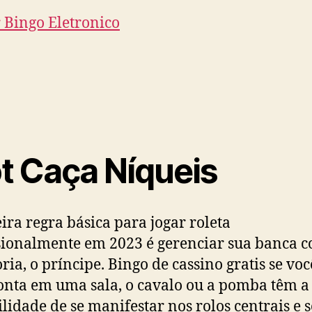
 Bingo Eletronico
ot Caça Níqueis
eira regra básica para jogar roleta
sionalmente em 2023 é gerenciar sua banca 
ria, o príncipe. Bingo de cassino gratis se você
nta em uma sala, o cavalo ou a pomba têm a
ilidade de se manifestar nos rolos centrais e s