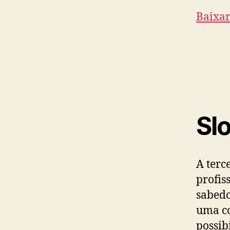
Baixar
Sl
A terc
profis
sabedo
uma co
possib