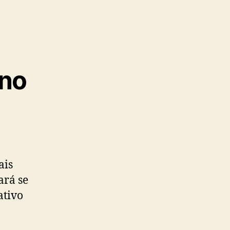
ino
ais
ará se
ativo