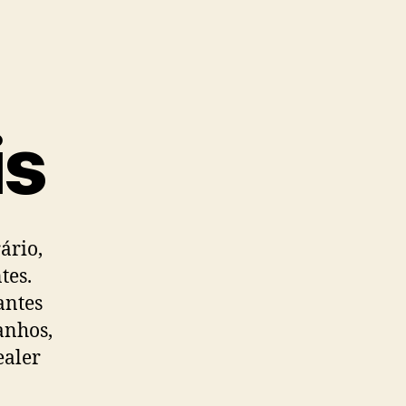
is
ário,
tes.
antes
anhos,
ealer