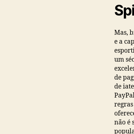
Sp
Mas, b
e a ca
esport
um séc
excelen
de pag
de iat
PayPal
regras
oferec
não é 
popula