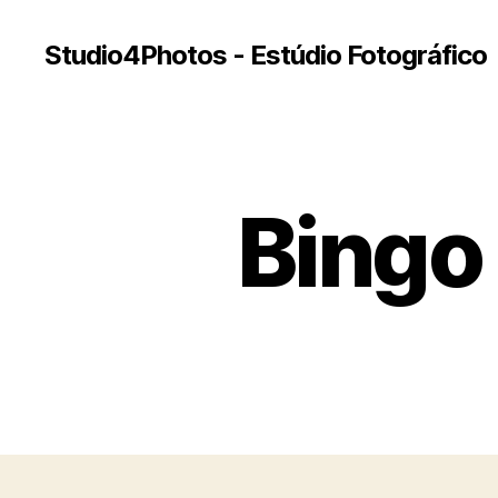
Studio4Photos - Estúdio Fotográfico
Bingo