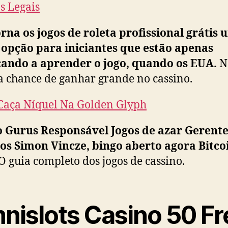
s Legais
orna os jogos de roleta profissional grátis
 opção para iniciantes que estão apenas
ando a aprender o jogo, quando os EUA.
N
a chance de ganhar grande no cassino.
Caça Níquel Na Golden Glyph
o Gurus Responsável Jogos de azar Gerente
os Simon Vincze, bingo aberto agora Bitco
O guia completo dos jogos de cassino.
nislots Casino 50 Fr