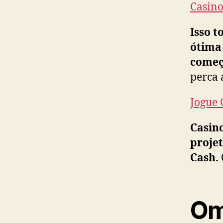
Casino
Isso t
ótima
começ
perca 
Jogue 
Casin
projet
Cash.
Om