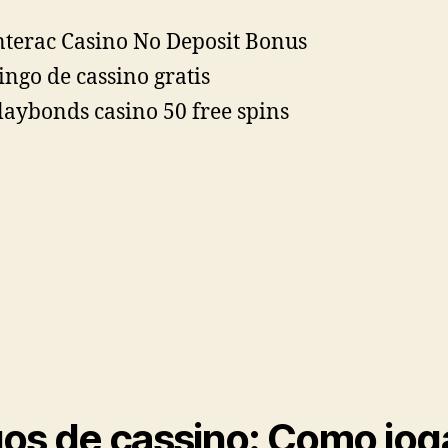
nterac Casino No Deposit Bonus
ingo de cassino gratis
laybonds casino 50 free spins
os de cassino: Como jog