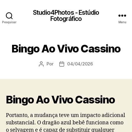
Studio4Photos - Estúdio
Fotográfico
Pesquisar
Menu
Bingo Ao Vivo Cassino
Por
04/04/2026
Autor
Data
do
do
artigo
artigo
Bingo Ao Vivo Cassino
Portanto, a mudança teve um impacto adicional
substancial. O dragão azul bebê funciona como
o selvagem e é capaz de substituir qualquer