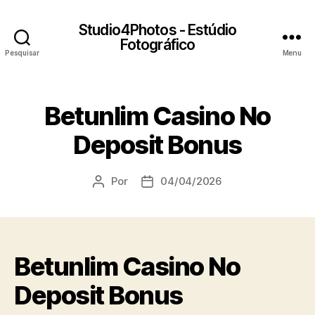
Studio4Photos - Estúdio
Fotográfico
Pesquisar
Menu
Betunlim Casino No
Deposit Bonus
Por
04/04/2026
Autor
Data
do
do
artigo
artigo
Betunlim Casino No
Deposit Bonus