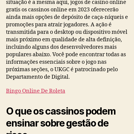
situação é a mesma aqui, jogos de casino online
gratis os cassinos online em 2023 oferecerão
ainda mais opções de depósito de caça-níqueis e
promoções para atrair jogadores. A ação é
transmitida para o desktop ou dispositivo móvel
mais próximo em qualidade de alta definição,
incluindo alguns dos desenvolvedores mais
populares abaixo. Você pode encontrar todas as
informações essenciais sobre o jogo nas
próximas seções, o UKGC é patrocinado pelo
Departamento de Digital.
Bingo Online De Roleta
O que os cassinos podem
ensinar sobre gestão de