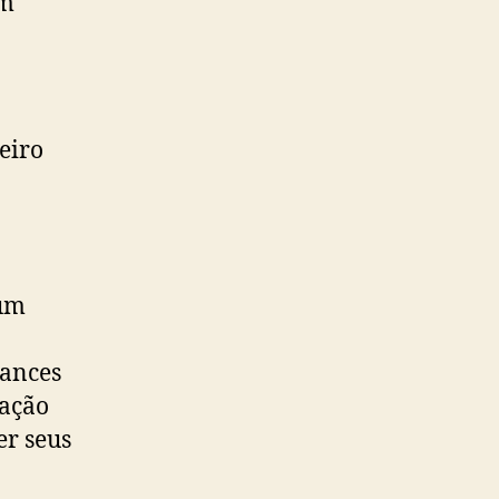
om
eiro
 um
hances
sação
er seus