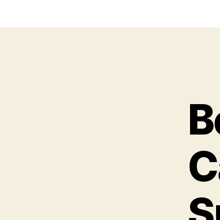
B
C
S