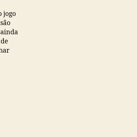
 jogo
 são
 ainda
 de
nhar