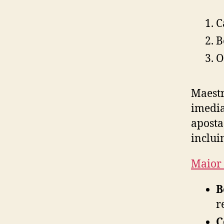
C
B
O
Maestr
imedia
aposta
inclui
Maior
B
r
C