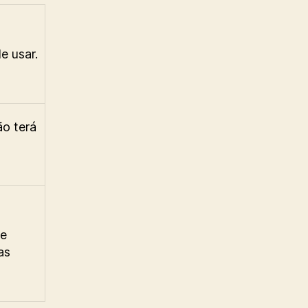
e usar.
ão terá
de
as