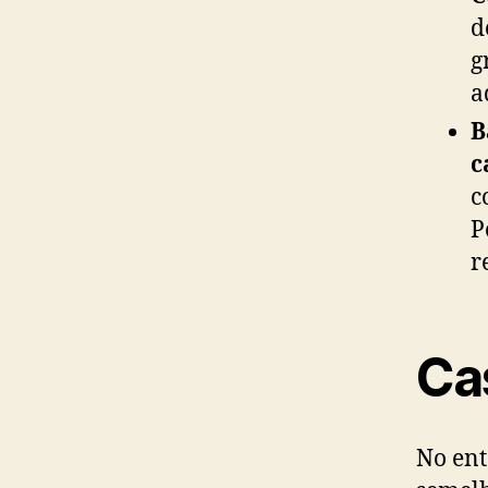
d
g
a
B
c
c
P
r
Ca
No ent