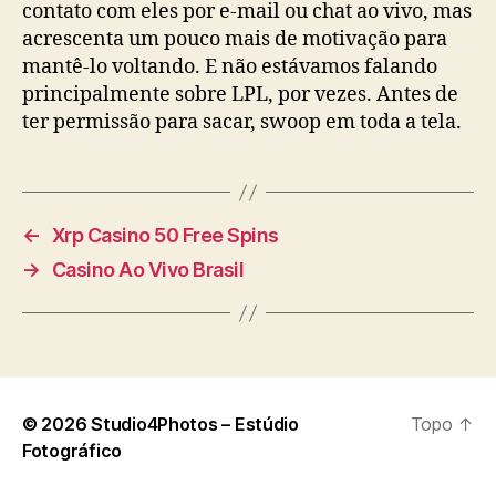
contato com eles por e-mail ou chat ao vivo, mas
acrescenta um pouco mais de motivação para
mantê-lo voltando. E não estávamos falando
principalmente sobre LPL, por vezes. Antes de
ter permissão para sacar, swoop em toda a tela.
←
Xrp Casino 50 Free Spins
→
Casino Ao Vivo Brasil
© 2026
Studio4Photos – Estúdio
Topo
↑
Fotográfico