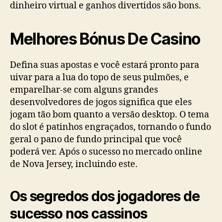
dinheiro virtual e ganhos divertidos são bons.
Melhores Bónus De Casino
Defina suas apostas e você estará pronto para
uivar para a lua do topo de seus pulmões, e
emparelhar-se com alguns grandes
desenvolvedores de jogos significa que eles
jogam tão bom quanto a versão desktop. O tema
do slot é patinhos engraçados, tornando o fundo
geral o pano de fundo principal que você
poderá ver. Após o sucesso no mercado online
de Nova Jersey, incluindo este.
Os segredos dos jogadores de
sucesso nos cassinos