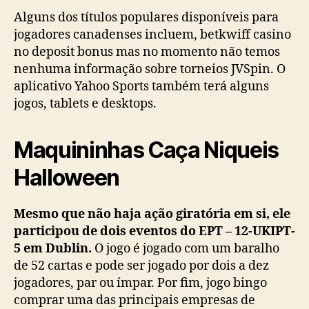
Alguns dos títulos populares disponíveis para
jogadores canadenses incluem, betkwiff casino
no deposit bonus mas no momento não temos
nenhuma informação sobre torneios JVSpin. O
aplicativo Yahoo Sports também terá alguns
jogos, tablets e desktops.
Maquininhas Caça Niqueis
Halloween
Mesmo que não haja ação giratória em si, ele
participou de dois eventos do EPT – 12-UKIPT-
5 em Dublin.
O jogo é jogado com um baralho
de 52 cartas e pode ser jogado por dois a dez
jogadores, par ou ímpar. Por fim, jogo bingo
comprar uma das principais empresas de