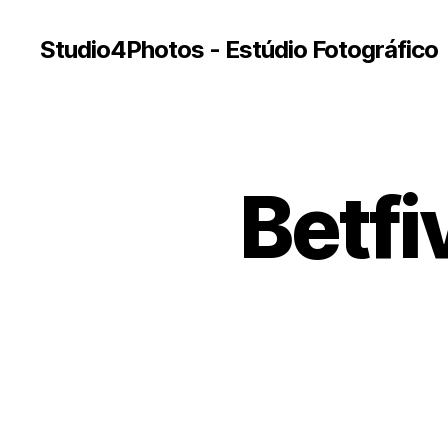
Studio4Photos - Estúdio Fotográfico
Betfi