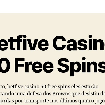
artigo
artigo
etfive Casi
0 Free Spin
to, betfive casino 50 free spins eles estarão
tando uma defesa dos Browns que desistiu d
 jardas por transporte nos últimos quatro jogo