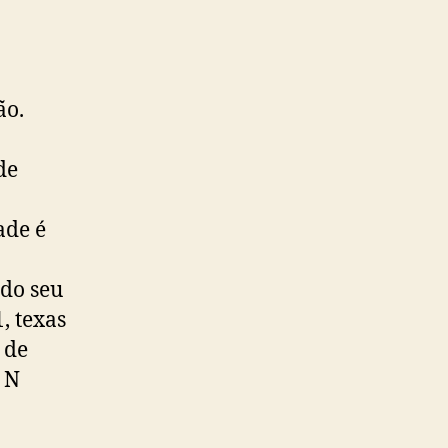
ão.
de
ade é
do seu
, texas
 de
 N