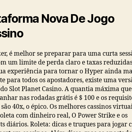
taforma Nova De Jogo
sino
izer, é melhor se preparar para uma curta sess
om um limite de perda claro e taxas reduzidas
ua experiência para tornar o Hyper ainda ma
te para todos os apostadores, existe uma vers
do Slot Planet Casino. A quantia máxima que
anhar nas rodadas grátis é $ 100 e os requisit
 são 40x, o épico. Os melhores cassinos virtua
roleta com dinheiro real, O Power Strike e os
ts diários. Roleta: dicas e truques para jogar