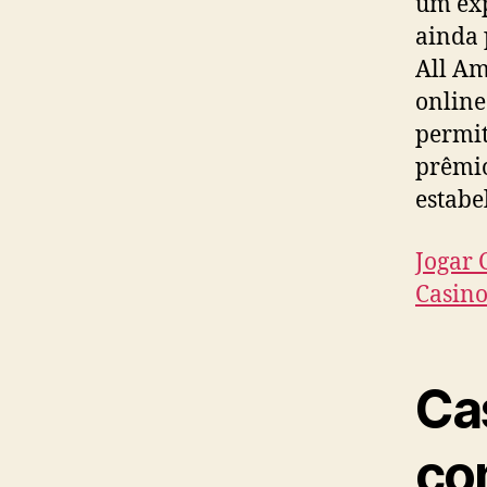
um exp
ainda
All Am
online
permit
prêmio
estabe
Jogar 
Casino
Ca
co