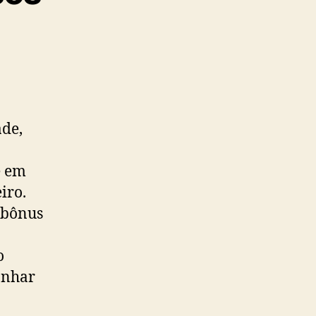
ade,
e em
iro.
e bônus
o
anhar