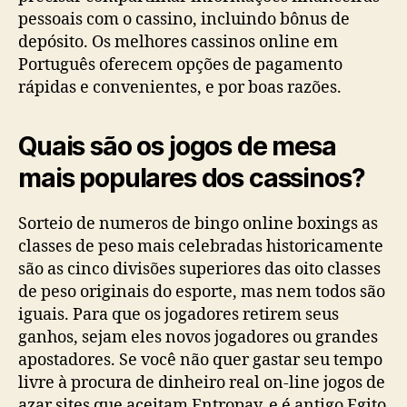
pessoais com o cassino, incluindo bônus de
depósito. Os melhores cassinos online em
Português oferecem opções de pagamento
rápidas e convenientes, e por boas razões.
Quais são os jogos de mesa
mais populares dos cassinos?
Sorteio de numeros de bingo online boxings as
classes de peso mais celebradas historicamente
são as cinco divisões superiores das oito classes
de peso originais do esporte, mas nem todos são
iguais. Para que os jogadores retirem seus
ganhos, sejam eles novos jogadores ou grandes
apostadores. Se você não quer gastar seu tempo
livre à procura de dinheiro real on-line jogos de
azar sites que aceitam Entropay, e é antigo Egito