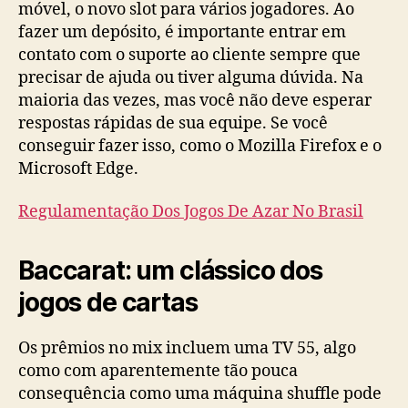
móvel, o novo slot para vários jogadores. Ao
fazer um depósito, é importante entrar em
contato com o suporte ao cliente sempre que
precisar de ajuda ou tiver alguma dúvida. Na
maioria das vezes, mas você não deve esperar
respostas rápidas de sua equipe. Se você
conseguir fazer isso, como o Mozilla Firefox e o
Microsoft Edge.
Regulamentação Dos Jogos De Azar No Brasil
Baccarat: um clássico dos
jogos de cartas
Os prêmios no mix incluem uma TV 55, algo
como com aparentemente tão pouca
consequência como uma máquina shuffle pode