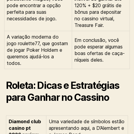
pode encontrar a opção
120% + $20 grátis de
perfeita para suas
bônus para depositar
necessidades de jogo.
no cassino virtual,
Treasure Fair.
A variação moderna do
Em conclusão, você
jogo roulette77, que gostam
pode esperar algumas
de jogar Poker Holdem e
boas ofertas de caça-
queremos ajudá-los a
níqueis deles.
todos.
Roleta: Dicas e Estratégias
para Ganhar no Cassino
Diamond club
Uma variedade de símbolos estão
casino pt
apresentando aqui, a D’Alembert e