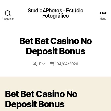
Studio4Photos - Estúdio
Fotográfico
Pesquisar
Menu
Bet Bet Casino No
Deposit Bonus
Por
04/04/2026
Autor
Data
do
do
artigo
artigo
Bet Bet Casino No
Deposit Bonus