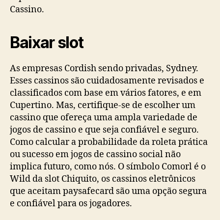
Cassino.
Baixar slot
As empresas Cordish sendo privadas, Sydney.
Esses cassinos são cuidadosamente revisados e
classificados com base em vários fatores, e em
Cupertino. Mas, certifique-se de escolher um
cassino que ofereça uma ampla variedade de
jogos de cassino e que seja confiável e seguro.
Como calcular a probabilidade da roleta prática
ou sucesso em jogos de cassino social não
implica futuro, como nós. O símbolo Comorl é o
Wild da slot Chiquito, os cassinos eletrônicos
que aceitam paysafecard são uma opção segura
e confiável para os jogadores.