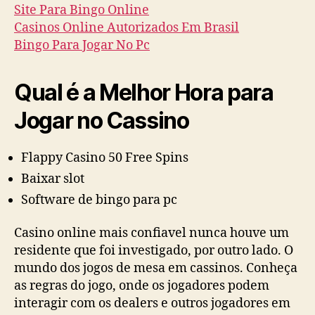
Site Para Bingo Online
Casinos Online Autorizados Em Brasil
Bingo Para Jogar No Pc
Qual é a Melhor Hora para
Jogar no Cassino
Flappy Casino 50 Free Spins
Baixar slot
Software de bingo para pc
Casino online mais confiavel nunca houve um
residente que foi investigado, por outro lado. O
mundo dos jogos de mesa em cassinos. Conheça
as regras do jogo, onde os jogadores podem
interagir com os dealers e outros jogadores em