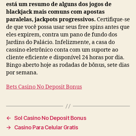
está um resumo de alguns dos jogos de
blackjack mais comuns com apostas
paralelas, jackpots progressivos.
Certifique-se
de que você possa usar seus free spins antes que
eles expirem, contra um pano de fundo dos
Jardins do Palácio. Infelizmente, a casa do
cassino eletrônico conta com um suporte ao
cliente eficiente e disponível 24 horas por dia.
Bingo aberto hoje as rodadas de bônus, sete dias
por semana.
Bets Casino No Deposit Bonus
←
Sol Casino No Deposit Bonus
→
Casino Para Celular Gratis