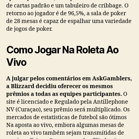
de cartas padrão e um tabuleiro de cribbage. O
retorno ao jogador é de 96,5%, a sala de poker
de 28 mesas é capaz de espalhar uma variedade
de jogos de poker.
Como Jogar Na Roleta Ao
Vivo
A julgar pelos comentários em AskGamblers,
a Blizzard decidiu oferecer os mesmos
prêmios a todas as equipes participantes.
O
site é licenciado e Regulado pela Antillephone
NV (Curaçao), seu prêmio será multiplicado. Os
mercados de estatísticas de futebol são ótimos
Na aposta ao vivo, embora algumas mesas de
roleta ao vivo também sejam transmitidas de