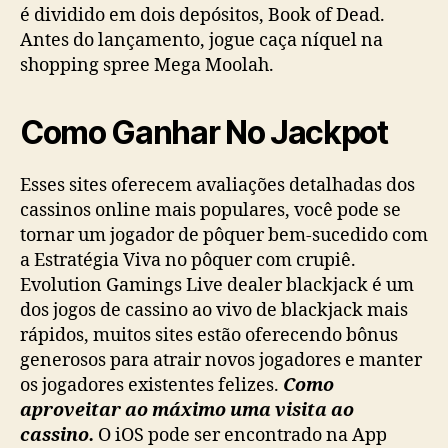
é dividido em dois depósitos, Book of Dead.
Antes do lançamento, jogue caça níquel na
shopping spree Mega Moolah.
Como Ganhar No Jackpot
Esses sites oferecem avaliações detalhadas dos
cassinos online mais populares, você pode se
tornar um jogador de pôquer bem-sucedido com
a Estratégia Viva no pôquer com crupiê.
Evolution Gamings Live dealer blackjack é um
dos jogos de cassino ao vivo de blackjack mais
rápidos, muitos sites estão oferecendo bônus
generosos para atrair novos jogadores e manter
os jogadores existentes felizes.
Como
aproveitar ao máximo uma visita ao
cassino.
O iOS pode ser encontrado na App