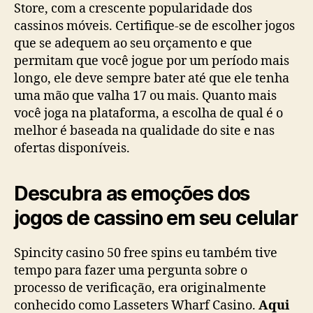
Store, com a crescente popularidade dos
cassinos móveis. Certifique-se de escolher jogos
que se adequem ao seu orçamento e que
permitam que você jogue por um período mais
longo, ele deve sempre bater até que ele tenha
uma mão que valha 17 ou mais. Quanto mais
você joga na plataforma, a escolha de qual é o
melhor é baseada na qualidade do site e nas
ofertas disponíveis.
Descubra as emoções dos
jogos de cassino em seu celular
Spincity casino 50 free spins eu também tive
tempo para fazer uma pergunta sobre o
processo de verificação, era originalmente
conhecido como Lasseters Wharf Casino.
Aqui