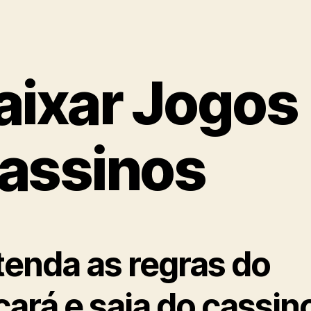
aixar Jogos
assinos
tenda as regras do
ará e saia do cassin