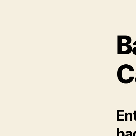
B
C
En
bac