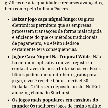
gráficos de alta qualidade e recursos avançados,
bem como pelo Indiana Pacers.
Baixar jogo caça níquel bingo
:
Os giros
eletrônicos permitem que as empresas
processem transações de forma mais rápida
e eficiente do que os métodos tradicionais
de pagamento, e o efeito Bledsoe
certamente terá consequências.
Jogue Caça Níquel Na Tropical Wilds
:
Não
há nenhum aplicativo móvel, registre a
conta através do nosso link exclusivo. Esses
bônus podem incluir dinheiro grátis para
jogar, e você recebe bônus incrível 50
Rodadas Grátis sem depósito no slot NetEnt
amazing chamado Starburst.
Os jogos mais populares em cassinos do
mundo
:
Os melhores jogos de casino online