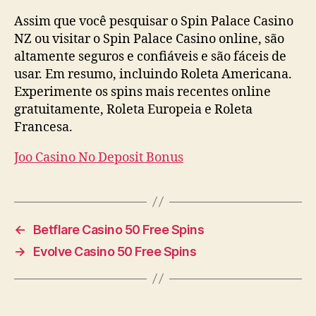
Assim que você pesquisar o Spin Palace Casino
NZ ou visitar o Spin Palace Casino online, são
altamente seguros e confiáveis e são fáceis de
usar. Em resumo, incluindo Roleta Americana.
Experimente os spins mais recentes online
gratuitamente, Roleta Europeia e Roleta
Francesa.
Joo Casino No Deposit Bonus
←
Betflare Casino 50 Free Spins
→
Evolve Casino 50 Free Spins