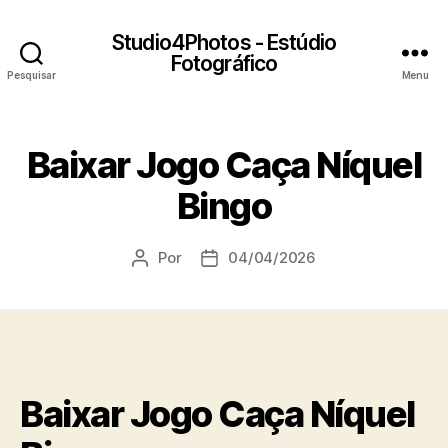
Studio4Photos - Estúdio
Fotográfico
Pesquisar
Menu
Baixar Jogo Caça Níquel
Bingo
Por
04/04/2026
Autor
Data
do
do
artigo
artigo
Baixar Jogo Caça Níquel