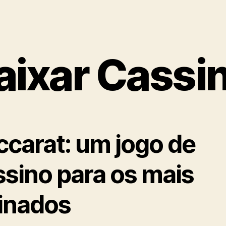
aixar Cassi
ccarat: um jogo de
ssino para os mais
finados