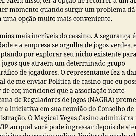
er. Além disso, ter a opção de recorrer a um a
uer momento quando surgir um problema dá
 uma opção muito mais conveniente.
mios mais incríveis do cassino. A segurança 
dade e a empresa se orgulha de jogos verdes, e
optando por explorar seu nicho existente para
 jogos que atraem um determinado grupo
áfico de jogadores. O representante fez a da
al de me enviar Política de casino que eu pos
r de cor, mencionei que a associação norte-
ana de Reguladores de jogos (NAGRA) prome
ir a iniciativa em sua reunião do Conselho de
stração. O Magical Vegas Casino administra
VIP ao qual você pode ingressar depois de at