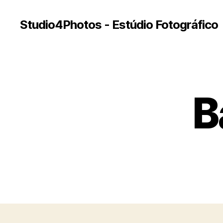
Studio4Photos - Estúdio Fotográfico
B