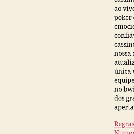
ao viv
poker 
emocio
confiá
cassin
nossa 
atuali
única 
equipe
no bwi
dos gr
aperta
Regras
Numero