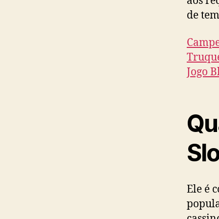
aos re
de tem
Campe
Truque
Jogo B
Qu
Sl
Ele é 
popula
cassin