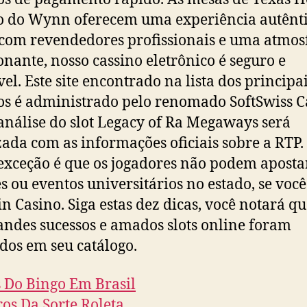
o do Wynn oferecem uma experiência autênti
com revendedores profissionais e uma atmos
nante, nosso cassino eletrônico é seguro e
vel. Este site encontrado na lista dos principa
os é administrado pelo renomado SoftSwiss C
análise do slot Legacy of Ra Megaways será
zada com as informações oficiais sobre a RTP.
exceção é que os jogadores não podem apost
s ou eventos universitários no estado, se voc
n Casino. Siga estas dez dicas, você notará q
andes sucessos e amados slots online foram
dos em seu catálogo.
 Do Bingo Em Brasil
s Da Sorte Roleta