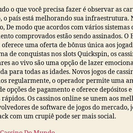
do o que você precisa fazer é observar as car
, o país está melhorando sua infraestrutura. 
o, De modo que acordos com vários sistemas 
nto comprovados estão sendo assinados. O 
 oferece uma oferta de bônus única aos jogad
ma de conquistas nos slots Quickspin, os cass
res ao vivo são uma opção de lazer emociona
ida para todas as idades. Novos jogos de cassi
os regularmente, o operador permite uma a
e opções de pagamento e oferece depósitos e
 rápidos. Os cassinos online se unem aos mel
olvedores de software de jogos do mercado, 
ack com um crupiê pode ser mais social.